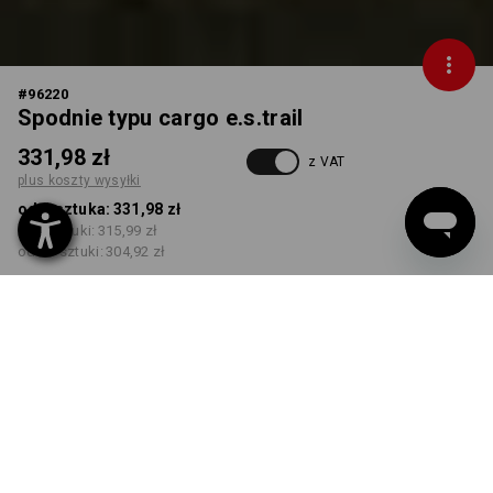
#
96220
Spodnie typu cargo e.s.trail
331,98 zł
z VAT
plus koszty wysyłki
od 1 sztuka:
331,98 zł
od 3 sztuki:
315,99 zł
od 10 sztuki:
304,92 zł
Czas dostawy ok.3–5 dni
robocze(ych)
KOLOR
ROZMIAR
46
wybierz
wybierz
czarny