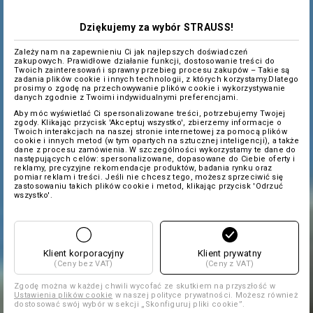
Dziękujemy za wybór STRAUSS!
Zależy nam na zapewnieniu Ci jak najlepszych doświadczeń
zakupowych. Prawidłowe działanie funkcji, dostosowanie treści do
Twoich zainteresowań i sprawny przebieg procesu zakupów – Takie są
zadania plików cookie i innych technologii, z których korzystamy.Dlatego
prosimy o zgodę na przechowywanie plików cookie i wykorzystywanie
danych zgodnie z Twoimi indywidualnymi preferencjami.
Aby móc wyświetlać Ci spersonalizowane treści, potrzebujemy Twojej
zgody. Klikając przycisk 'Akceptuj wszystko', zbierzemy informacje o
Twoich interakcjach na naszej stronie internetowej za pomocą plików
cookie i innych metod (w tym opartych na sztucznej inteligencji), a także
dane z procesu zamówienia. W szczególności wykorzystamy te dane do
następujących celów: spersonalizowane, dopasowane do Ciebie oferty i
reklamy, precyzyjne rekomendacje produktów, badania rynku oraz
pomiar reklam i treści. Jeśli nie chcesz tego, możesz sprzeciwić się
zastosowaniu takich plików cookie i metod, klikając przycisk 'Odrzuć
wszystko'.
Klient korporacyjny
Klient prywatny
(Ceny bez VAT)
(Ceny z VAT)
Zgodę można w każdej chwili wycofać ze skutkiem na przyszłość w
Ustawienia plików cookie
w naszej polityce prywatności. Możesz również
dostosować swój wybór w sekcji „Skonfiguruj pliki cookie”.