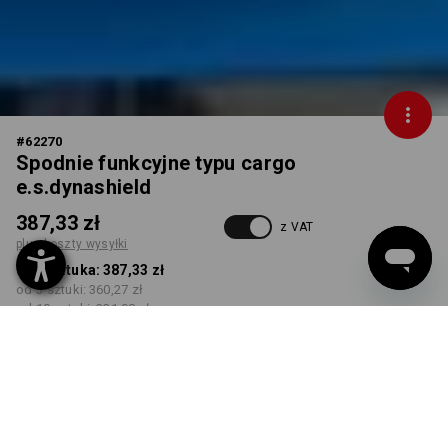
#
62270
Spodnie funkcyjne typu cargo
e.s.dynashield
387,33 zł
z VAT
plus koszty wysyłki
od 1 sztuka:
387,33 zł
od 3 sztuki:
360,27 zł
od 10 sztuki:
331,98 zł
Czas dostawy ok.3–5 dni
robocze(ych)
KOLOR
ROZMIAR
wybierz
wybierz