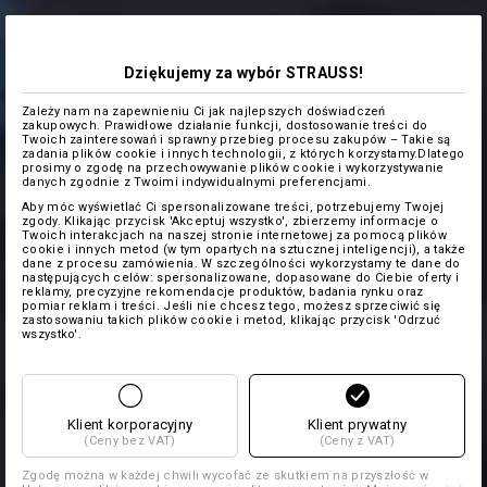
Dziękujemy za wybór STRAUSS!
Zależy nam na zapewnieniu Ci jak najlepszych doświadczeń
zakupowych. Prawidłowe działanie funkcji, dostosowanie treści do
Twoich zainteresowań i sprawny przebieg procesu zakupów – Takie są
zadania plików cookie i innych technologii, z których korzystamy.Dlatego
prosimy o zgodę na przechowywanie plików cookie i wykorzystywanie
danych zgodnie z Twoimi indywidualnymi preferencjami.
Aby móc wyświetlać Ci spersonalizowane treści, potrzebujemy Twojej
zgody. Klikając przycisk 'Akceptuj wszystko', zbierzemy informacje o
Twoich interakcjach na naszej stronie internetowej za pomocą plików
cookie i innych metod (w tym opartych na sztucznej inteligencji), a także
dane z procesu zamówienia. W szczególności wykorzystamy te dane do
następujących celów: spersonalizowane, dopasowane do Ciebie oferty i
reklamy, precyzyjne rekomendacje produktów, badania rynku oraz
pomiar reklam i treści. Jeśli nie chcesz tego, możesz sprzeciwić się
zastosowaniu takich plików cookie i metod, klikając przycisk 'Odrzuć
wszystko'.
Klient korporacyjny
Klient prywatny
(Ceny bez VAT)
(Ceny z VAT)
Zgodę można w każdej chwili wycofać ze skutkiem na przyszłość w