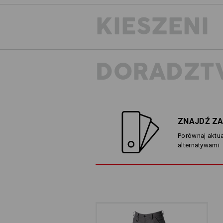
KIESZENI
DORADZT
ZNAJDŹ ZA
Porównaj aktua
alternatywami
TRADYC