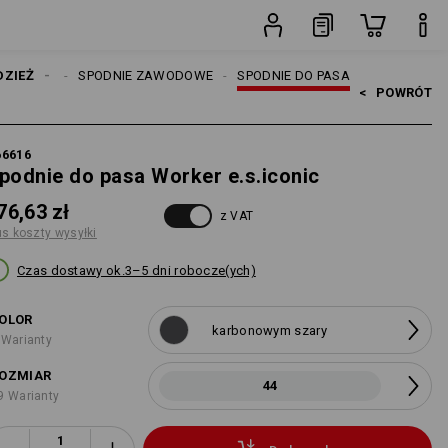
yłki
sztuka
ROBOCZE
DZIEŻ
SPODNIE ZAWODOWE
SPODNIE DO PASA
<   
POWRÓT
66616
podnie do pasa Worker e.s.iconic
76,63 zł
z VAT
us koszty wysyłki
Czas dostawy ok.3–5 dni robocze(ych)
OLOR
karbonowym szary
 Warianty
OZMIAR
44
9 Warianty