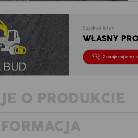
Szybko & łatwo
WŁASNY PROJ
Zaprojektuj teraz 
JE O PRODUKCIE
NFORMACJA
Sprawdzona jakość w ponadczas
Spodnie do pasa Worker e.s.iconic 
Kieszenie i strefa kolan spodni rob