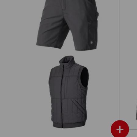
kapturem
Szorty e.s.iconic
S
Kamizelka e.s.iconic
+