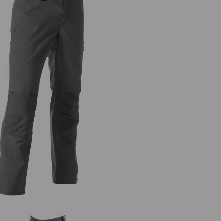
podnie do pasa Worker e.s.iconic