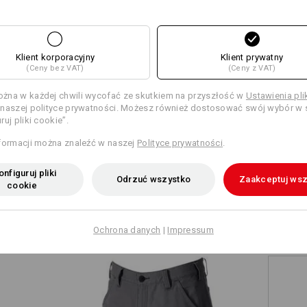
+5 dodatkowe funkcje
+4 dodatkowe funkcje
Kliknij przycisk „Karta danych”, aby 
Klient korporacyjny
Klient prywatny
Karta danych
(Ceny bez VAT)
(Ceny z VAT)
żna w każdej chwili wycofać ze skutkiem na przyszłość w
Ustawienia pl
Personalizacja:
naszej polityce prywatności. Możesz również dostosować swój wybór w s
ruj pliki cookie”.
Porównaj wszystkie dane szczegółowe
Samodzielne
formacji można znaleźć w naszej
Polityce prywatności
.
przygotowanie
nfiguruj pliki
Odrzuć wszystko
Zaakceptuj wsz
cookie
TCH
Ochrona danych
|
Impressum
 na