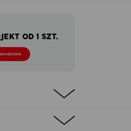
EKT OD 1 SZT.
samodzielnie
owym stylu
są gwarancją długotrwałej niezawodności.
oczych są zwykle narażone na szczególnie