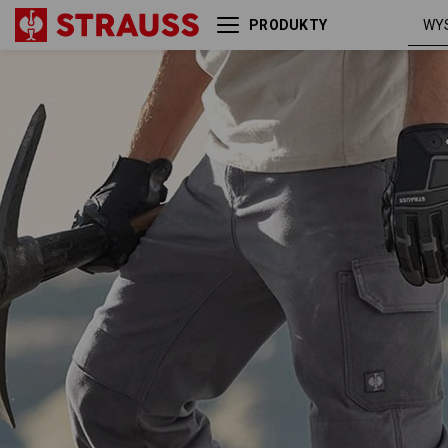
PRODUKTY
Spodnie do pasa Worker
karbon
e.s.iconic
szary