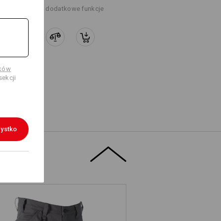
+5 dodatkowe funkcje
uzyskać więcej informacji.
ików
ekcji
Logoservice
ystko