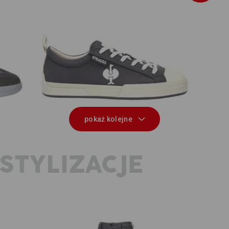
ow
S1 Buty bezpieczne e.s. Yatala low
pokaż kolejne
STYLIZACJE