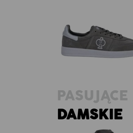
O1 Buty robocze e.s. Brockton l
PASUJĄCE 
DAMSKIE