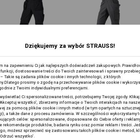
NYM
miarkę z przegródką na długo
lewa nogawka: duża kieszeń c
i krytym zapięciem na zatrzas
młotek
U
kieszeń na nakolanniki z gór
rzep
wzmocniona strefa kolan w
zakończenia nogawek wzmocni
rakterem: tradycyjna,
Dziękujemy za wybór STRAUSS!
szczególnie narażone obszar
esamowicie autentyczna.
1
praktyczny zaczep na karabiń
/
4
sokim komfortem noszenia,
pelniono o praktyczne
Stretch spodnie do pasa
Spodnie do pasa e.s.​e:pic
am na zapewnieniu Ci jak najlepszych doświadczeń zakupowych. Prawidł
Materiał:
 tak powstala odziez, która
kaburami e.s.​line.​core
ripstop
 funkcji, dostosowanie treści do Twoich zainteresowań i sprawny przebie
1. Materiał wierzchni
98
%
Bawełna
sna. Odziez robocza rzadko
 Takie są zadania plików cookie i innych technologii, z których
zarazem nowoczesna.
2. Materiał wierzchni
100
%
Poliamid
my.Dlatego prosimy o zgodę na przechowywanie plików cookie i wykorzy
odnie z Twoimi indywidualnymi preferencjami.
Wspólne funkcje:
Wspólne funkcje:
Wskazówki pielęgnacyjne:
Prać w pralce w temperaturze
yświetlać Ci spersonalizowane treści, potrzebujemy Twojej zgody. Klika
40°C
'Akceptuj wszystko', zbierzemy informacje o Twoich interakcjach na naszej
Suszyć w suszarce w niskiej
więcej
wej za pomocą plików cookie i innych metod (w tym opartych na sztuczne
temperaturze
cji), a także dane z procesu zamówienia. W szczególności wykorzystamy 
15
15
Nie czyścić na sucho
ujących celów: spersonalizowane, dopasowane do Ciebie oferty i reklamy
e rekomendacje produktów, badania rynku oraz pomiar reklam i treści. Jeśl
go, możesz sprzeciwić się zastosowaniu takich plików cookie i metod, kl
'Odrzuć wszystko'.