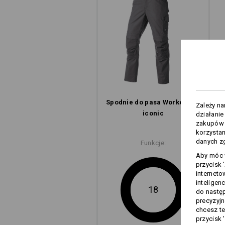
W MOD
WYDANI
e.s.iconic, oto odziez robocza z cha
prawdziwa, solidna – i po prostu ni
Wytrzymale tkaniny polaczono z wy
a wyraziste i proste wzornictwo uzu
Spodnie do pasa Worker e.s.​
Zależy n
wyposazenie i przemyslane dodatki –
iconic
działanie
jest tradycyjna, a zarazem nowocze
zakupów –
bywa tak swobodna, tradycyjna, a 
korzysta
danych zg
Funkcje:
odkryj kolekcje
Aby móc w
przycisk 
interneto
inteligen
18
do następ
precyzyjn
chcesz te
przycisk 