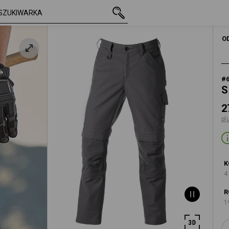
owym
z VAT
276,63 zł
44
plus koszty wys
MĘŻCZYŹNI
SPODNIE 
O
#
S
2
pl
K
4
R
1