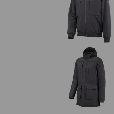
swobodnych koszulkach, bluzach z 
i czapkach: STRAUSS.WORKS!
Kurtka z kapturem e.s.iconic
wszystkie produkty e.s.iconic
Parka e.s.iconic