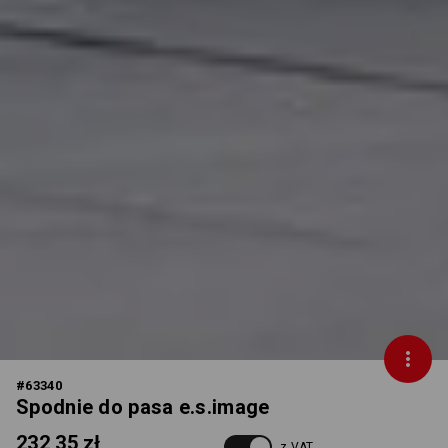
#
63340
Spodnie do pasa e.s.image
232,35 zł
z VAT