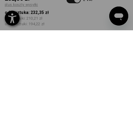
plus koszty wysyłki
od 1 sztuka:
232,35 zł
od 5 sztuki:
210,21 zł
od 20 sztuki:
194,22 zł
Czas dostawy ok.3–5 dni
robocze(ych)
KOLOR
ROZMIAR
38
wybierz
wybierz
szary / czarny
Rabat ilościowy
od 1 sztuka
od 5 sztuki
od 20 sztuki
Oszczędności:
Oszczędności:
Oszczędności:
0
%/
sztuka
10
%/
sztuki
16
%/
sztuki