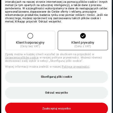
interakcjach na naszej stronie internetowej za pomocą plików cookie i innych
metod (w tym opartych na sztucznej inteligencji), a także dane z procesu
zamówienia. W szczególności wykorzystamy te dane do następujących celów:
spersonalizowane, dopasowane do Ciebie oferty i reklamy, precyzyjne
rekomendacje produktów, badania rynku oraz pomiar reklam i treści. Jeśli nie
chcesz tego, możesz sprzeciwić się zastosowaniu takich plików cookie i
metod, klikając przycisk 'Odrzuć wszystko'.
Klient korporacyjny
Klient prywatny
(Ceny bez VAT)
(Ceny z VAT)
Zgodę można w każdej chwili wycofać ze skutkiem na przyszłość w
Ustawienia plików cookie
w naszej polityce prywatności. Możesz również
dostosować swój wybór w sekcji „Skonfiguruj pliki cookie”.
Więcej informacji można znaleźć w naszej
Polityce prywatności
.
Skonfiguruj pliki cookie
Odrzuć wszystko
Zaakceptuj wszystko