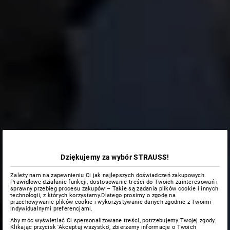
Dziękujemy za wybór STRAUSS!
Zależy nam na zapewnieniu Ci jak najlepszych doświadczeń zakupowych.
Prawidłowe działanie funkcji, dostosowanie treści do Twoich zainteresowań i
sprawny przebieg procesu zakupów – Takie są zadania plików cookie i innych
technologii, z których korzystamy.Dlatego prosimy o zgodę na
przechowywanie plików cookie i wykorzystywanie danych zgodnie z Twoimi
indywidualnymi preferencjami.
Aby móc wyświetlać Ci spersonalizowane treści, potrzebujemy Twojej zgody.
Klikając przycisk 'Akceptuj wszystko', zbierzemy informacje o Twoich