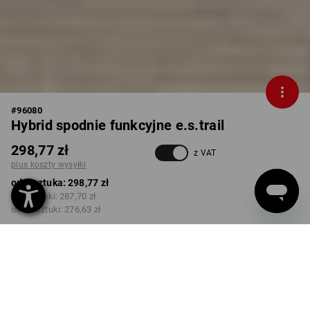
#
96080
Hybrid spodnie funkcyjne e.s.trail
298,77 zł
z VAT
plus koszty wysyłki
od 1 sztuka:
298,77 zł
od 3 sztuki:
287,70 zł
od 10 sztuki:
276,63 zł
Czas dostawy ok.3–5 dni
robocze(ych)
KOLOR
ROZMIAR
44
wybierz
wybierz