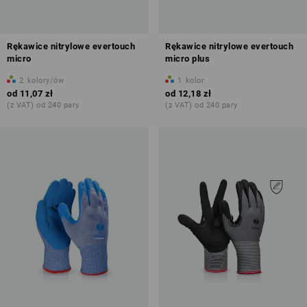
Rękawice nitrylowe evertouch
Rękawice nitrylowe evertouch
micro
micro plus
2
kolory/ów
1
kolor
od
11,07 zł
od
12,18 zł
(z VAT) od 240 pary
(z VAT) od 240 pary