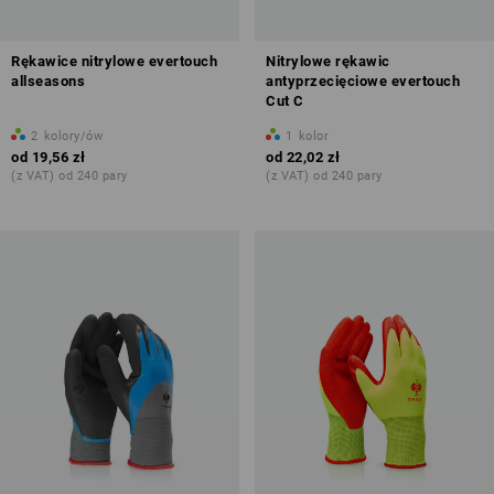
Rękawice nitrylowe evertouch
Nitrylowe rękawic
allseasons
antyprzecięciowe evertouch
Cut C
2
kolory/ów
1
kolor
od
19,56 zł
od
22,02 zł
(z VAT) od 240 pary
(z VAT) od 240 pary