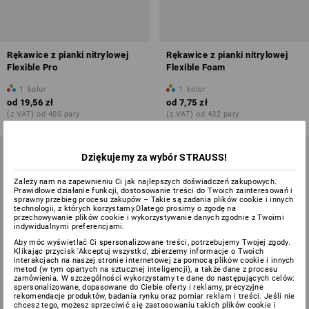
Rękawice z pianki nitrylowej
Rękawice z pianki nitrylowej
Flexible Pro
Flexible Foam
1
kolor
1
kolor
od
19,56 zł
od
7,75 zł
(z VAT) od 400 pary
(z VAT) od 432 pary
Dziękujemy za wybór STRAUSS!
Zależy nam na zapewnieniu Ci jak najlepszych doświadczeń zakupowych.
Prawidłowe działanie funkcji, dostosowanie treści do Twoich zainteresowań i
sprawny przebieg procesu zakupów – Takie są zadania plików cookie i innych
technologii, z których korzystamy.Dlatego prosimy o zgodę na
przechowywanie plików cookie i wykorzystywanie danych zgodnie z Twoimi
indywidualnymi preferencjami.
Aby móc wyświetlać Ci spersonalizowane treści, potrzebujemy Twojej zgody.
Klikając przycisk 'Akceptuj wszystko', zbierzemy informacje o Twoich
interakcjach na naszej stronie internetowej za pomocą plików cookie i innych
metod (w tym opartych na sztucznej inteligencji), a także dane z procesu
zamówienia. W szczególności wykorzystamy te dane do następujących celów:
spersonalizowane, dopasowane do Ciebie oferty i reklamy, precyzyjne
rekomendacje produktów, badania rynku oraz pomiar reklam i treści. Jeśli nie
chcesz tego, możesz sprzeciwić się zastosowaniu takich plików cookie i