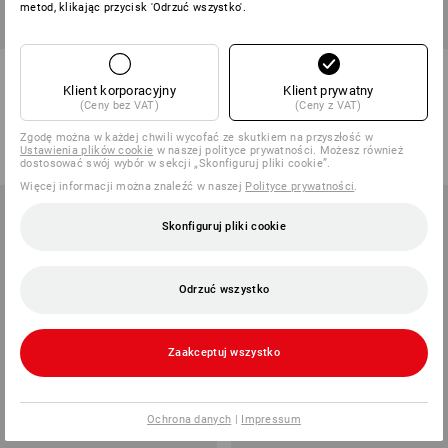
metod, klikając przycisk 'Odrzuć wszystko'.
Nitryl. rękawic antyprzec.
e.s. Rękawice nitrylowe
evertouch Cut C Food
VibraSafe
Klient korporacyjny
Klient prywatny
(Ceny bez VAT)
(Ceny z VAT)
1
kolor
1
kolor
od
28,17 zł
od
205,29 zł
Zgodę można w każdej chwili wycofać ze skutkiem na przyszłość w
Ustawienia plików cookie
w naszej polityce prywatności. Możesz również
(z VAT) od 288 pary
(z VAT) od 12 pary
dostosować swój wybór w sekcji „Skonfiguruj pliki cookie”.
Więcej informacji można znaleźć w naszej
Polityce prywatności
.
Skonfiguruj pliki cookie
Odrzuć wszystko
Zaakceptuj wszystko
Ochrona danych
|
Impressum