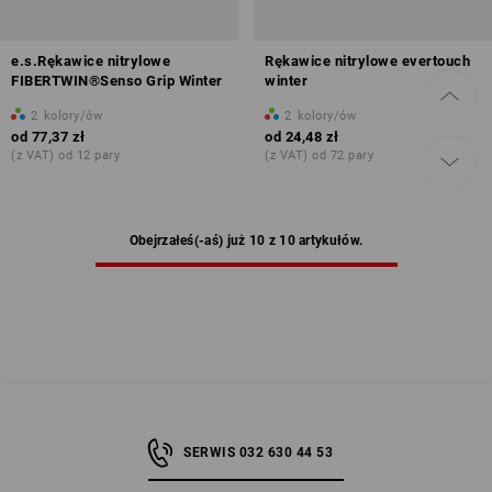
e.s.Rękawice nitrylowe
Rękawice nitrylowe evertouch
FIBERTWIN®Senso Grip Winter
winter
2
kolory/ów
2
kolory/ów
od
77,37 zł
od
24,48 zł
(z VAT) od 12 pary
(z VAT) od 72 pary
Obejrzałeś(-aś) już 10 z 10 artykułów.
SERWIS 032 630 44 53