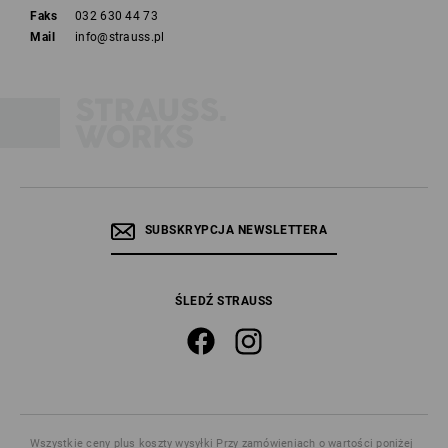
Faks
032 630 44 73
Mail
info@strauss.pl
SUBSKRYPCJA NEWSLETTERA
ŚLEDŹ STRAUSS
Wszystkie ceny
plus koszty wysyłki
Przy zamówieniach o wartości poniżej