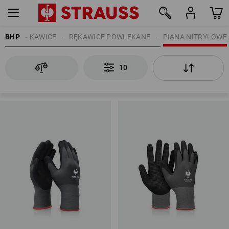
BHP
RĘKAWICE
RĘKAWICE POWLEKANE
PIANA NITRYLOWE
10
10