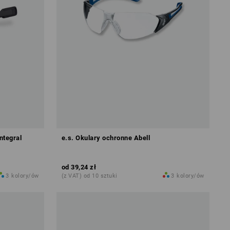
ntegral
e.s. Okulary ochronne Abell
od
39,24 zł
3
kolory/ów
(z VAT) od 10 sztuki
3
kolory/ów