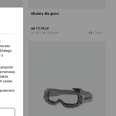
Okulary dla gości
od
17,10 zł
1
kolor
(z VAT) od 10 sztuki
1
kolor
e
procesu
.Dlatego
 z
 przycisk
ternetowej
 także
h celów:
sprzeciwić