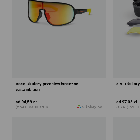
Race Okulary przeciwsłoneczne
e.s. Okular
e.s.ambition
od
94,59 zł
od
97,05 zł
(z VAT) od 10 sztuki
5
kolory/ów
(z VAT) od 10