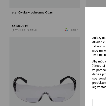
e.s. Okulary ochronne Odas
e.s. Okular
od
58,92 zł
od
50,31 zł
(z VAT) od 10 sztuki
1
kolor
(z VAT) od 10
Zależy na
działanie
zakupów –
prosimy o
Twoimi in
Aby móc w
'Akceptuj
za pomocą
dane z pr
spersonal
produktów
się zasto