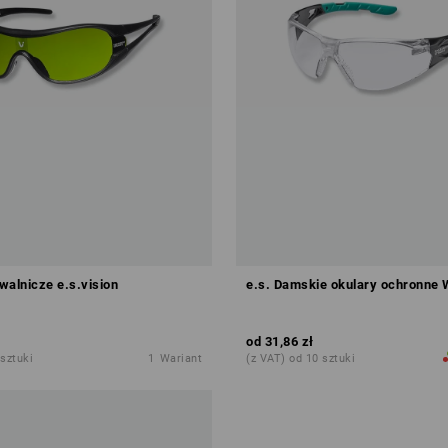
walnicze e.s.vision
e.s. Damskie okulary ochronne 
od
31,86 zł
 sztuki
1
Wariant
(z VAT) od 10 sztuki