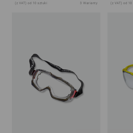
(z VAT) od 10 sztuki
3
Warianty
(z VAT) od 10