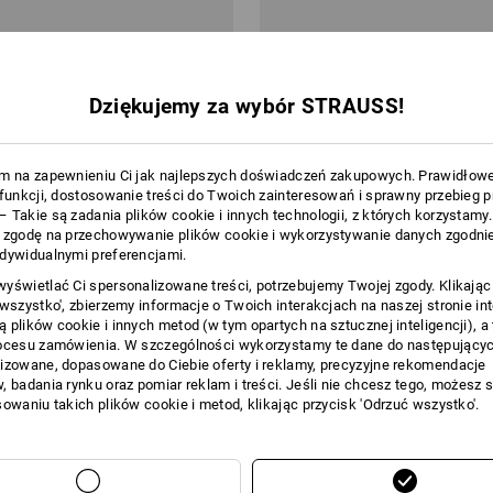
y ochronne Loneos
e.s. Okulary ochronne Soho
Dziękujemy za wybór STRAUSS!
od
61,38 zł
 sztuki
3
kolory/ów
(z VAT) od 10 sztuki
m na zapewnieniu Ci jak najlepszych doświadczeń zakupowych. Prawidłow
 funkcji, dostosowanie treści do Twoich zainteresowań i sprawny przebieg 
 Takie są zadania plików cookie i innych technologii, z których korzystamy
 zgodę na przechowywanie plików cookie i wykorzystywanie danych zgodnie
dywidualnymi preferencjami.
yświetlać Ci spersonalizowane treści, potrzebujemy Twojej zgody. Klikając
 wszystko', zbierzemy informacje o Twoich interakcjach na naszej stronie in
 plików cookie i innych metod (w tym opartych na sztucznej inteligencji), a
ocesu zamówienia. W szczególności wykorzystamy te dane do następującyc
izowane, dopasowane do Ciebie oferty i reklamy, precyzyjne rekomendacje
, badania rynku oraz pomiar reklam i treści. Jeśli nie chcesz tego, możesz 
sowaniu takich plików cookie i metod, klikając przycisk 'Odrzuć wszystko'.