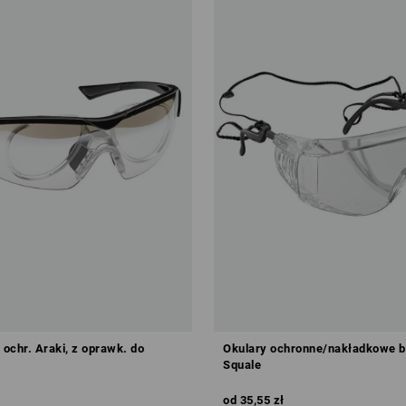
 ochr. Araki, z oprawk. do
Okulary ochronne/nakładkowe bo
Squale
od
35,55 zł