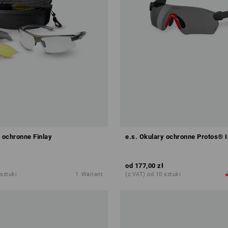
y ochronne Finlay
e.s. Okulary ochronne Protos® I
od
177,00 zł
 sztuki
1
Wariant
(z VAT) od 10 sztuki