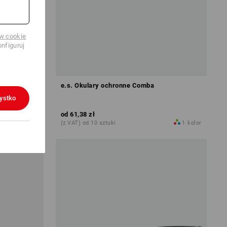
ów cookie
nfiguruj
owe Loras
e.s. Okulary ochronne Comba
ystko
od
61,38 zł
1
kolor
(z VAT) od 10 sztuki
1
kolor