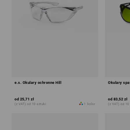
e.s. Okulary ochronne Hill
Okulary spa
od
25,71 zł
od
83,52 zł
(z VAT) od 10 sztuki
1
kolor
(z VAT) od 10