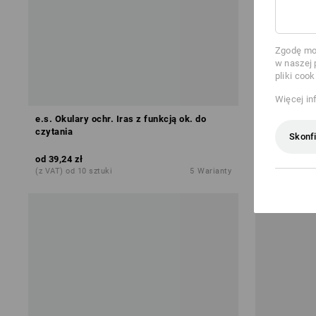
Zgodę moż
w naszej 
pliki cook
Więcej in
e.s. Okulary ochr. Iras z funkcją ok. do
Okulary zi
czytania
Skonfi
od
39,24 zł
od
42,93 zł
(z VAT) od 10 sztuki
5
Warianty
(z VAT) od 3 s