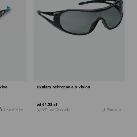
Wise
Okulary ochronne e.s.vision
od
61,38 zł
2
kolory/ów
(z VAT) od 10 sztuki
2
Warianty