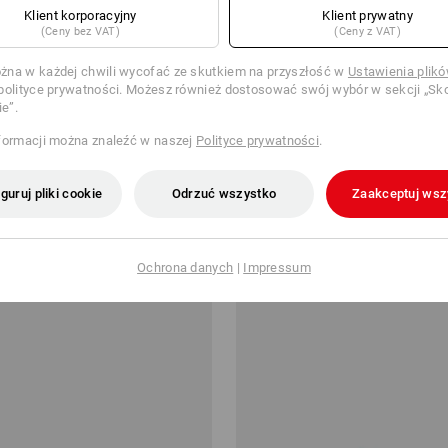
Klient korporacyjny
Klient prywatny
(Ceny bez VAT)
(Ceny z VAT)
na w każdej chwili wycofać ze skutkiem na przyszłość w
Ustawienia plik
polityce prywatności. Możesz również dostosować swój wybór w sekcji „Sko
ie”.
formacji można znaleźć w naszej
Polityce prywatności
.
ntegrowane z hełmem
e.s. Okulary ochronne/nakładk
guruj pliki cookie
Odrzuć wszystko
Zaakceptuj wsz
od
47,85 zł
ztuki
1
Wariant
(z VAT) od 10 sztuki
Ochrona danych
|
Impressum