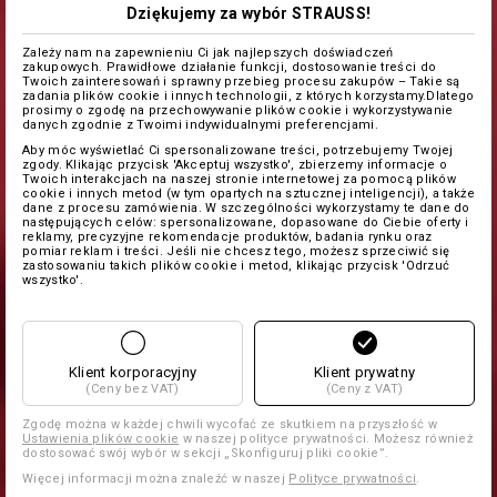
Dziękujemy za wybór STRAUSS!
Zależy nam na zapewnieniu Ci jak najlepszych doświadczeń
zakupowych. Prawidłowe działanie funkcji, dostosowanie treści do
Twoich zainteresowań i sprawny przebieg procesu zakupów – Takie są
zadania plików cookie i innych technologii, z których korzystamy.Dlatego
prosimy o zgodę na przechowywanie plików cookie i wykorzystywanie
danych zgodnie z Twoimi indywidualnymi preferencjami.
Aby móc wyświetlać Ci spersonalizowane treści, potrzebujemy Twojej
zgody. Klikając przycisk 'Akceptuj wszystko', zbierzemy informacje o
Twoich interakcjach na naszej stronie internetowej za pomocą plików
cookie i innych metod (w tym opartych na sztucznej inteligencji), a także
dane z procesu zamówienia. W szczególności wykorzystamy te dane do
następujących celów: spersonalizowane, dopasowane do Ciebie oferty i
reklamy, precyzyjne rekomendacje produktów, badania rynku oraz
pomiar reklam i treści. Jeśli nie chcesz tego, możesz sprzeciwić się
zastosowaniu takich plików cookie i metod, klikając przycisk 'Odrzuć
wszystko'.
Klient korporacyjny
Klient prywatny
(Ceny bez VAT)
(Ceny z VAT)
Zgodę można w każdej chwili wycofać ze skutkiem na przyszłość w
Ustawienia plików cookie
w naszej polityce prywatności. Możesz również
dostosować swój wybór w sekcji „Skonfiguruj pliki cookie”.
Więcej informacji można znaleźć w naszej
Polityce prywatności
.