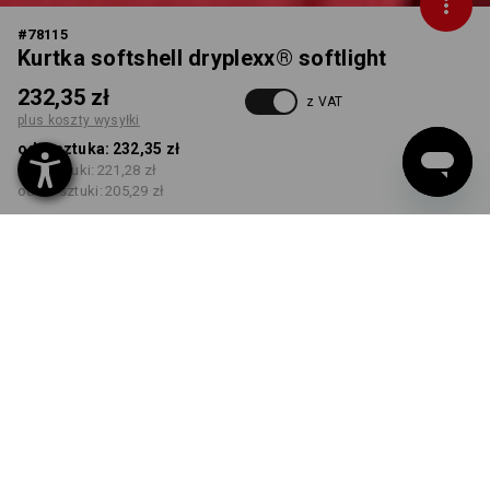
#
78115
Kurtka softshell dryplexx® softlight
232,35 zł
z VAT
plus koszty wysyłki
od 1 sztuka:
232,35 zł
od 5 sztuki:
221,28 zł
od 20 sztuki:
205,29 zł
Czas dostawy ok.3–5 dni
robocze(ych)
KOLOR
ROZMIAR
S
wybierz
wybierz
czerwony / czarny
Rabat ilościowy
od 1 sztuka
od 5 sztuki
od 20 sztuki