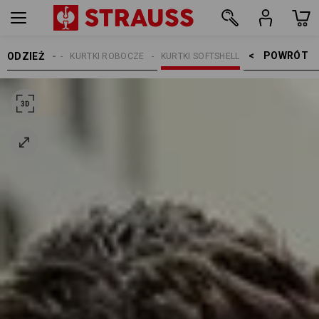
POWRÓT    >
ODZIEŻ
MĘŻCZYŹNI
KURTKI ROBOCZE
KURTKI SOFTSHELL