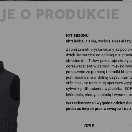
JE O PRODUKCIE
HIT SEZONU
ultralekka, ciepła, wyściełana i elast
Zapnij zamek błyskawiczny aż pod br
dzięki kamizelce ocieplanej e.s. prac
chłodne dni. Tułów pozostaje ciepły,
ogrzewacz jest w całości miękko wyśc
połączenie za pomocą techniki klejeni
jest mocowana w dolnej części kamiz
ciśnienia, co nadaje jej sportowy wy
sylwetkę. Ultracienka wyściółka ISO
lekkością, elastycznością i wysoką o
Wszechstronna i wygodna odzież do n
podczas innych prac wewnątrz i na 
OPIS
D