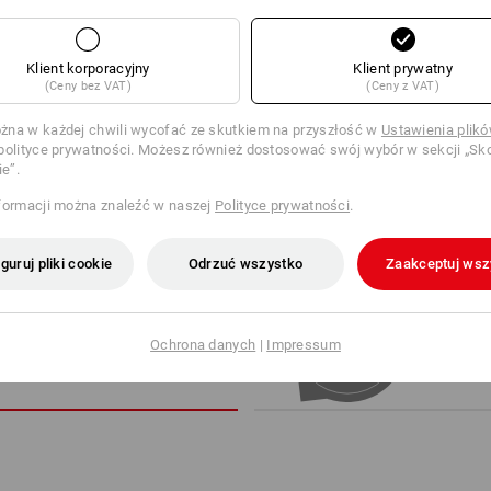
!!! Artykuł sezonowy !!! Dostawa tyl
Klient korporacyjny
Klient prywatny
(Ceny bez VAT)
(Ceny z VAT)
więcej
Warstwa ocieplająca
na w każdej chwili wycofać ze skutkiem na przyszłość w
Ustawienia plik
polityce prywatności. Możesz również dostosować swój wybór w sekcji „Sko
ie”.
WO ZAKUPOWE
formacji można znaleźć w naszej
Polityce prywatności
.
guruj pliki cookie
Odrzuć wszystko
Zaakceptuj wsz
MIENNIK
WYSZ
Ochrona danych
|
Impressum
lny artykuł z najlepszymi
3 kroki d