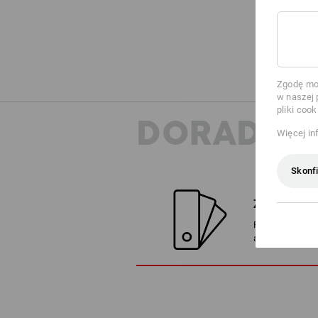
Zgodę moż
w naszej 
pliki cook
DORADZT
Więcej in
Skonfi
ZNAJDŹ ZA
Porównaj aktua
alternatywami