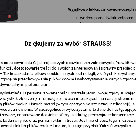
Wyjątkowo lekka, całkowicie ociepla
wodoodporna i wiatroodporna
lekko ocieplające wypełnienie
ocieplana stójka
zamek błyskawiczny na całej d
miękkie kieszenie zewnętrzne
Dziękujemy za wybór STRAUSS!
2 kieszenie ukośne, kieszeń na
zapinane na zamek błyskawic
m na zapewnieniu Ci jak najlepszych doświadczeń zakupowych. Prawidłow
Materiał:
 funkcji, dostosowanie treści do Twoich zainteresowań i sprawny przebieg 
Materiał wierzchni
100
%
Poliester
(
 Takie są zadania plików cookie i innych technologii, z których korzystamy
Podszewka
100
%
Poliester
 zgodę na przechowywanie plików cookie i wykorzystywanie danych zgodnie
dywidualnymi preferencjami.
Watolina
100
%
Poliester
yświetlać Ci spersonalizowane treści, potrzebujemy Twojej zgody. Klikając
Wskazówki pielęgnacyjne:
 wszystko', zbierzemy informacje o Twoich interakcjach na naszej stronie in
Prać w pralce w temperaturze
 plików cookie i innych metod (w tym opartych na sztucznej inteligencji), a
40°C
ocesu zamówienia. W szczególności wykorzystamy te dane do następującyc
Suszyć w suszarce w niskiej
temperaturze
izowane, dopasowane do Ciebie oferty i reklamy, precyzyjne rekomendacje
, badania rynku oraz pomiar reklam i treści. Jeśli nie chcesz tego, możesz 
Nie czyścić na sucho
sowaniu takich plików cookie i metod, klikając przycisk 'Odrzuć wszystko'.