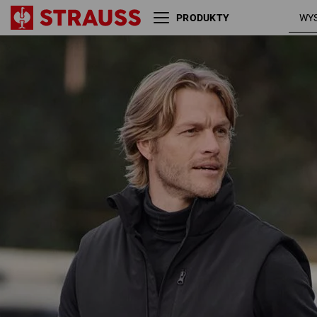
PRODUKTY
e.s. Kamizelka ocieplana
czarny