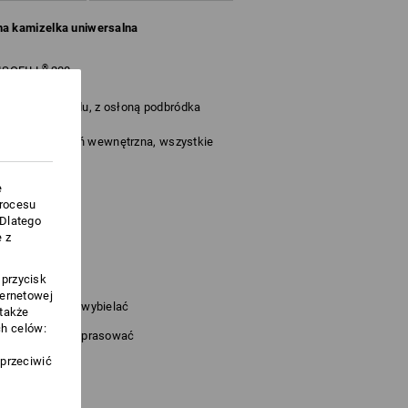
na kamizelka uniwersalna
®
 ISOFILL
200
ługości z przodu, z osłoną podbródka
 piersi i kieszeń wewnętrzna, wszystkie
zny
e
procesu
ok. 250 g/m²)
.Dlatego
 z
 przycisk
ternetowej
Nie wybielać
 także
h celów:
Nie prasować
sprzeciwić