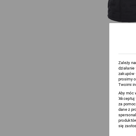
Zależy na
działanie
zakupów –
prosimy o
Twoimi in
Aby móc w
'Akceptuj
za pomocą
dane z pr
spersonal
produktów
się zasto