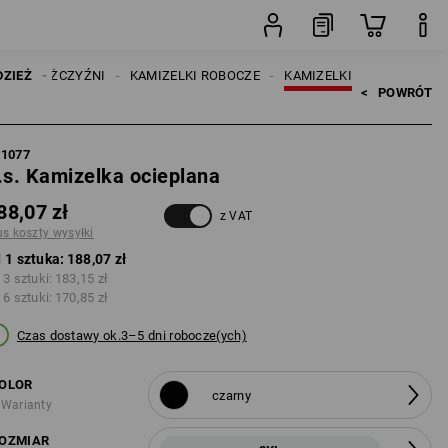
sztuka
DZIEŻ
MĘŻCZYŹNI
KAMIZELKI ROBOCZE
KAMIZELKI
<   
POWRÓT
71077
.s. Kamizelka ocieplana
88,07 zł
z VAT
us koszty wysyłki
 1 sztuka:
188,07 zł
 3 sztuki:
183,15 zł
 6 sztuki:
170,85 zł
Czas dostawy ok.3–5 dni robocze(ych)
OLOR
czarny
 Warianty
OZMIAR