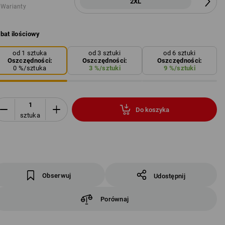
2XL
 Warianty
bat ilościowy
od 1 sztuka
od 3 sztuki
od 6 sztuki
Oszczędności:
Oszczędności:
Oszczędności:
0
%/
sztuka
3
%/
sztuki
9
%/
sztuki
Do koszyka
sztuka
Obserwuj
Udostępnij
Porównaj