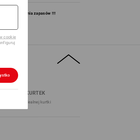
ko do wyczerpania zapasów !!!
ów cookie
nfiguruj
ystko
UKIWARKA KURTEK
o znalezienia idealnej kurtki