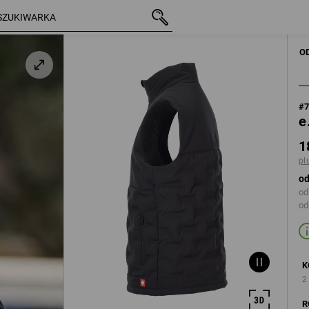
z VAT
188,07 zł
2XL
plus koszty wysyłki
O
#
e
1
pl
od
od
od
K
2
R