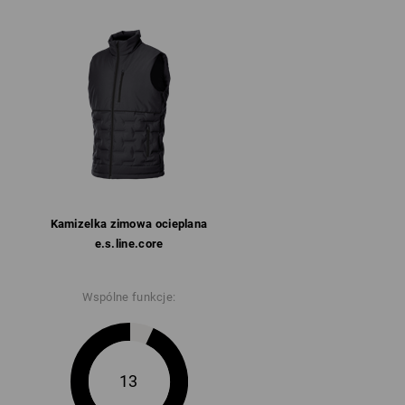
Kamizelka zimowa ocieplana
e.s.​line.​core
Wspólne funkcje:
13