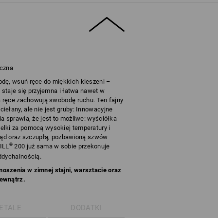
yczna
odę, wsuń ręce do miękkich kieszeni –
a staje się przyjemna i łatwa nawet w
 a ręce zachowują swobodę ruchu. Ten fajny
iełany, ale nie jest gruby: Innowacyjne
a sprawia, że jest to możliwe: wyściółka
elki za pomocą wysokiej temperatury i
gląd oraz szczupłą, pozbawioną szwów
®
FILL
200 już sama w sobie przekonuje
ddychalnością.
oszenia w zimnej stajni, warsztacie oraz
zewnątrz.
ETALE
DODATKI