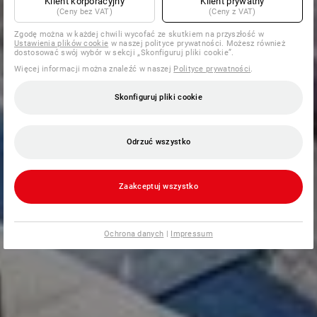
Klient korporacyjny
Klient prywatny
(Ceny bez VAT)
(Ceny z VAT)
Zgodę można w każdej chwili wycofać ze skutkiem na przyszłość w
Ustawienia plików cookie
w naszej polityce prywatności. Możesz również
dostosować swój wybór w sekcji „Skonfiguruj pliki cookie”.
Więcej informacji można znaleźć w naszej
Polityce prywatności
.
Skonfiguruj pliki cookie
Odrzuć wszystko
Zaakceptuj wszystko
Ochrona danych
|
Impressum