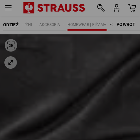
POWRÓT    >
ODZIEŻ
MĘŻCZYŹNI
AKCESORIA
HOMEWEAR | PIŻAMA