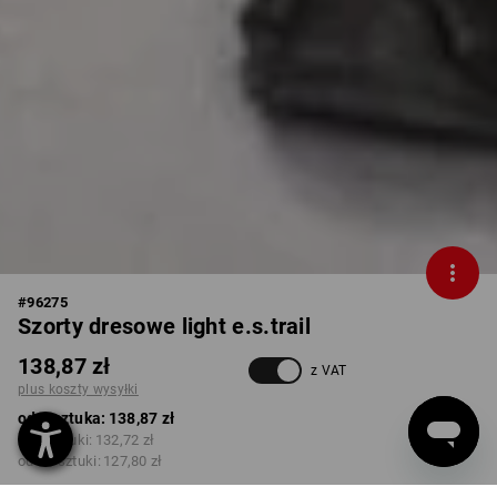
#
96275
Szorty dresowe light e.s.trail
138,87 zł
z VAT
plus koszty wysyłki
od 1 sztuka:
138,87 zł
od 3 sztuki:
132,72 zł
od 10 sztuki:
127,80 zł