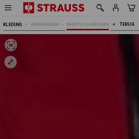
TERUG    >
KLEDING
HEREN
WERKBROEKEN
SHORTS | 3/4 BROEKEN