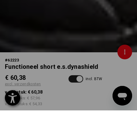
#
62223
Functioneel short e.s.dynashield
€ 60,38
incl. BTW
excl. verzendkosten
v.a. 1 stuk:
€ 60,38
v.a. 3 stuks:
€ 57,96
v.a. 10 stuks:
€ 54,33
Levertijd ca. 3-5 werkdagen
KLEUR
MAAT