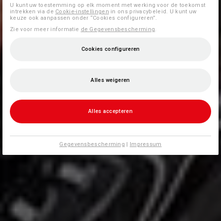
U kunt uw toestemming op elk moment met werking voor de toekomst
intrekken via de
Cookie-instellingen
in ons privacybeleid. U kunt uw
keuze ook aanpassen onder “Cookies configureren”.
Zie voor meer informatie
de Gegevensbescherming
.
Cookies configureren
Alles weigeren
Alles accepteren
Gegevensbescherming
|
Impressum