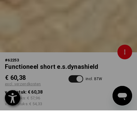
#
62253
Functioneel short e.s.dynashield
€ 60,38
incl. BTW
excl. verzendkosten
v.a. 1 stuk:
€ 60,38
v.a. 3 stuks:
€ 57,96
v.a. 10 stuks:
€ 54,33
Levertijd ca. 3-5 werkdagen
KLEUR
MAAT