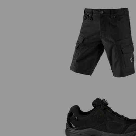
Cargoshort e.s.vintage
O2 Werkschoenen e.s. Minkar I