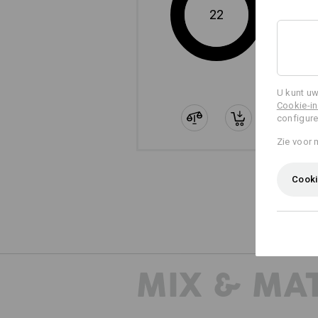
22
U kunt uw
Cookie-in
configure
Zie voor 
Cooki
MIX & MA