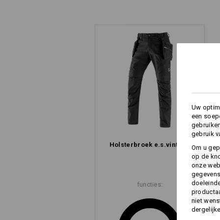
Uw optima
een soepe
gebruike
gebruik v
Holsterbroek e.s.​vintage
Om u gep
op de kno
onze webs
gegevens 
doeleinde
functies:
productaa
niet wens
dergelijk