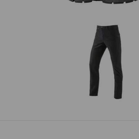
5-pocket Broek e.s.vintage