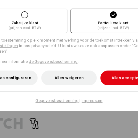
18
17
Personalisatie:
Zakelijke klant
Particuliere klant
Zelf vormgeven
(prijzen excl. BTW)
(prijzen incl. BTW)
+4 andere functies
 toestemming op elk moment met werking voor de toekomst intrekken via
stellingen
in ons privacybeleid. U kunt uw keuze ook aanpassen onder “C
ren”.
meer informatie
de Gegevensbescherming
.
es configureren
Alles weigeren
Alles accept
Alle details vergelijken
Gegevensbescherming
|
Impressum
TCH