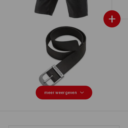
+
Leren riem e.s.vintage
meer weergeven