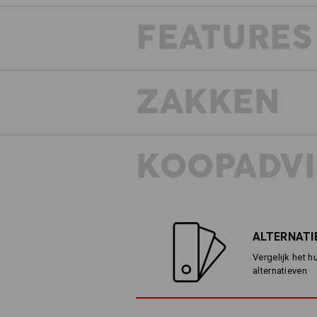
FEATURES
De apart 
ZAKKEN
KOOPADVI
ALTERNATI
Vergelijk het h
alternatieven