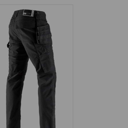
Holsterbroek e.s.vintage