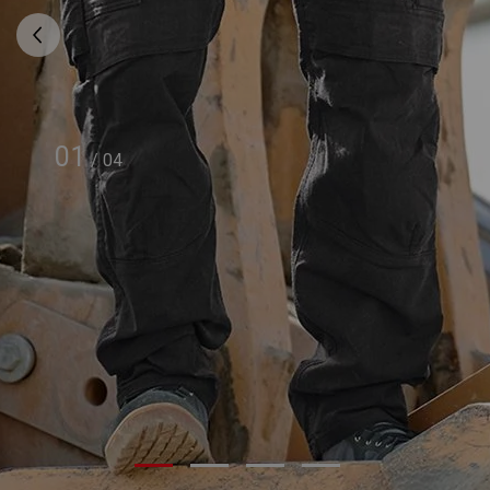
01
/
04