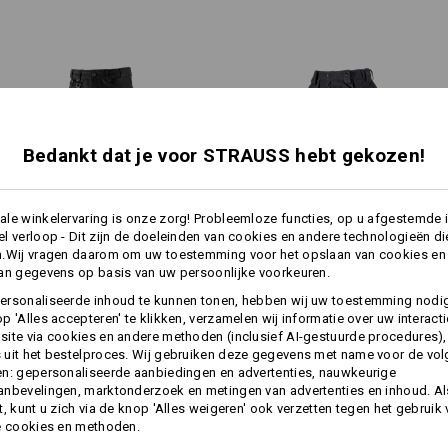
Zakken voor kniebeschermers
klittenbandsluiting
hamerlus aan de achterkant v
praktische ogen voor het vast
Materiaal:
Bovenmateriaal
48
%
Katoen
/
36
%
(ca. 310 g/m²)
Bedankt dat je voor STRAUSS hebt gekozen!
1
/
2
Wasvoorschrift:
Machinewas 40°C
le winkelervaring is onze zorg! Probleemloze functies, op u afgestemde 
l verloop - Dit zijn de doeleinden van cookies en andere technologieën di
Drogen in droger behoedzaam
n.Wij vragen daarom om uw toestemming voor het opslaan van cookies en
1
Chemisch reinigen met
/
4
an gegevens op basis van uw persoonlijke voorkeuren.
perchloorethyleen mogelijk
meer
Workercargobroek e.s.​
Werkbroek e.s.​roughtough
ersonaliseerde inhoud te kunnen tonen, hebben wij uw toestemming nodi
vintage
tool-pouch
p 'Alles accepteren' te klikken, verzamelen wij informatie over uw interact
ite via cookies en andere methoden (inclusief AI-gestuurde procedures),
uit het bestelproces. Wij gebruiken deze gegevens met name voor de vo
n: gepersonaliseerde aanbiedingen en advertenties, nauwkeurige
Dezelfde functies:
Dezelfde functies:
Meer informatie is te vinden op "Geg
nbevelingen, marktonderzoek en metingen van advertenties en inhoud. Als
t, kunt u zich via de knop 'Alles weigeren' ook verzetten tegen het gebruik
e cookies en methoden.
Gegevensblad