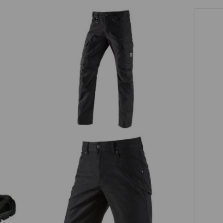
Workercargobroek e.s.vintage
I
Short met 5 zakken e.s.vintage