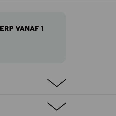
ERP VANAF 1
 – deze staan voor een robuust canvas-
agcomfort. Casual cargo-looks,
comfort: typisch e.s.vintage! Maar vooral
l verschillende modelvarianten waarin