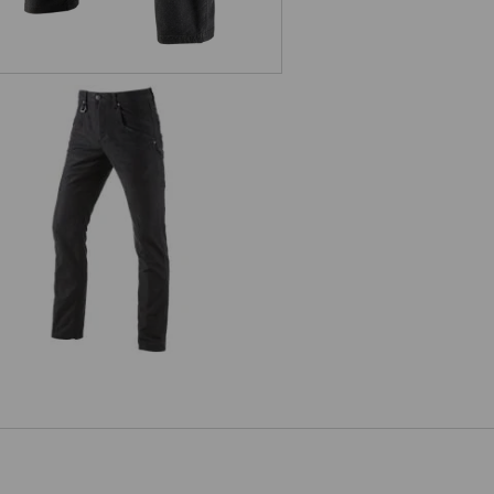
Multipocketbroek e.s.vintage