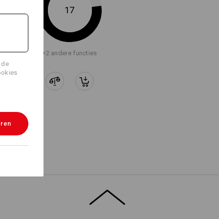
17
Logoservice
+2 andere functies
 de
ookies
eren