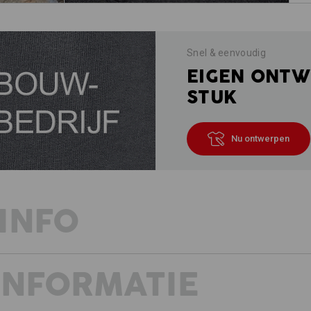
Snel & eenvoudig
EIGEN ONTW
STUK
Nu ontwerpen
INFO
INFORMATIE
Broeken uit de collectie e.s.vintage
materiaal met een extreem hoog dra
opvallende wassingen en grenzeloos 
maken ze indruk door het grote aanta