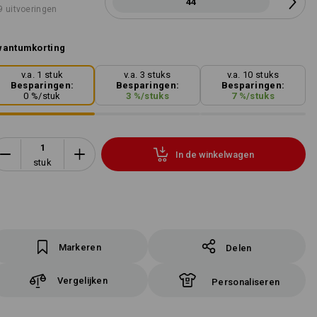
44
9 uitvoeringen
wantumkorting
v.a. 1 stuk
v.a. 3 stuks
v.a. 10 stuks
Besparingen:
Besparingen:
Besparingen:
0
%/
stuk
3
%/
stuks
7
%/
stuks
In de winkelwagen
stuk
Markeren
Delen
Vergelijken
Personaliseren