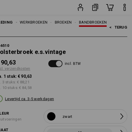
stuk
LEDING
HEREN
WERKBROEKEN
BROEKEN
BANDBROEKEN
<   
TERUG
66510
olsterbroek e.s.vintage
 90,63
incl. BTW
cl. verzendkosten
a. 1 stuk:
€ 90,63
a. 3 stuks:
€ 88,21
a. 10 stuks:
€ 84,58
Levertijd ca. 3-5 werkdagen
LEUR
zwart
 uitvoeringen
AAT