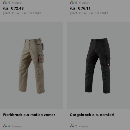
4
kleuren
6
kleuren
v.a.
€ 72,48
v.a.
€ 76,11
(incl. BTW) v.a. 10 stuks
(incl. BTW) v.a. 10 stuks
Werkbroek e.s.motion zomer
Cargobroek e.s. comfort
4
kleuren
2
kleuren