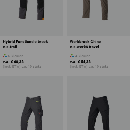
Hybrid Functionele broek
Werkbroek Chino
e.s.trail
e.s.work&travel
6
kleuren
4
kleuren
v.a.
€ 60,38
v.a.
€ 54,33
(incl. BTW) v.a. 10 stuks
(incl. BTW) v.a. 10 stuks