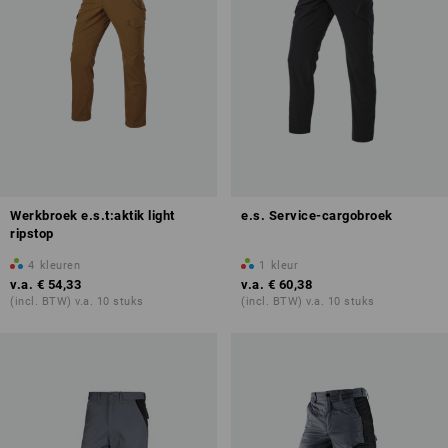
Werkbroek e.s.t:aktik light
e.s. Service-cargobroek
ripstop
4
kleuren
1
kleur
v.a.
€ 54,33
v.a.
€ 60,38
(incl. BTW) v.a. 10 stuks
(incl. BTW) v.a. 10 stuks