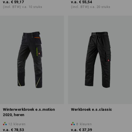
v.a.
€ 59,17
v.a.
€ 55,54
(incl. BTW) v.a. 10 stuks
(incl. BTW) v.a. 20 stuks
Winterwerkbroek e.s.motion
Werkbroek e.s.classic
2020, heren
12
kleuren
8
kleuren
v.a.
€ 78,53
v.a.
€ 37,39