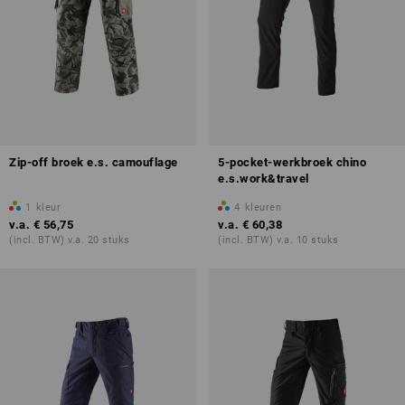
Zip-off broek e.s. camouflage
5-pocket-werkbroek chino
e.s.work&travel
1
kleur
4
kleuren
v.a.
€ 56,75
v.a.
€ 60,38
(incl. BTW) v.a. 20 stuks
(incl. BTW) v.a. 10 stuks