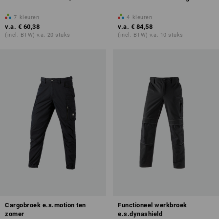
7
kleuren
4
kleuren
v.a.
€ 60,38
v.a.
€ 84,58
(incl. BTW) v.a. 20 stuks
(incl. BTW) v.a. 10 stuks
Cargobroek e.s.motion ten
Functioneel werkbroek
zomer
e.s.dynashield