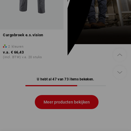
Cargobroek e.s.vision
2
kleuren
v.a.
€ 66,43
(incl. BTW) v.a. 20 stuks
U hebt al 47 van 73 items bekeken.
Meer producten bekijken