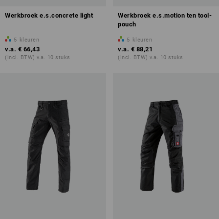
Werkbroek e.s.concrete light
Werkbroek e.s.motion ten tool-
pouch
5
kleuren
5
kleuren
v.a.
€ 66,43
v.a.
€ 88,21
(incl. BTW) v.a. 10 stuks
(incl. BTW) v.a. 10 stuks