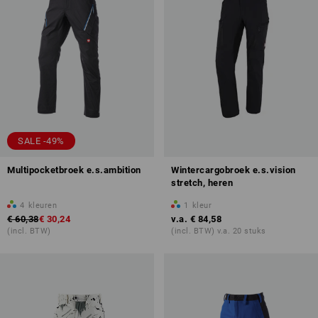
SALE -49%
Multipocketbroek e.s.ambition
Wintercargobroek e.s.vision
stretch, heren
4
kleuren
1
kleur
€ 60,38
€ 30,24
v.a.
€ 84,58
(incl. BTW)
(incl. BTW) v.a. 20 stuks