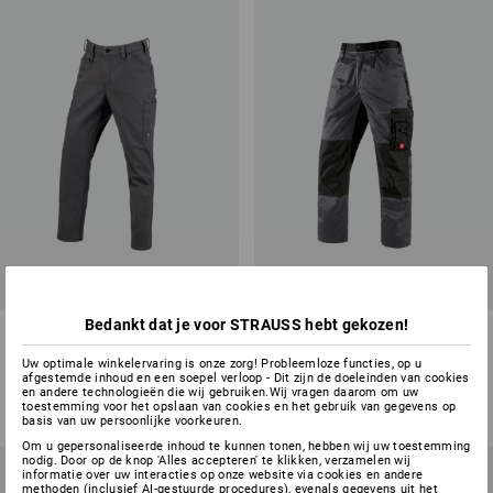
Bedankt dat je voor STRAUSS hebt gekozen!
Werkbroek e.s.iconic
Werkbroek e.s.image
Uw optimale winkelervaring is onze zorg! Probleemloze functies, op u
7
kleuren
7
kleuren
afgestemde inhoud en een soepel verloop - Dit zijn de doeleinden van cookies
en andere technologieën die wij gebruiken.Wij vragen daarom om uw
€ 36,29
v.a.
€ 45,86
toestemming voor het opslaan van cookies en het gebruik van gegevens op
(incl. BTW)
(incl. BTW) v.a. 20 stuks
basis van uw persoonlijke voorkeuren.
Om u gepersonaliseerde inhoud te kunnen tonen, hebben wij uw toestemming
nodig. Door op de knop 'Alles accepteren' te klikken, verzamelen wij
informatie over uw interacties op onze website via cookies en andere
methoden (inclusief AI-gestuurde procedures), evenals gegevens uit het