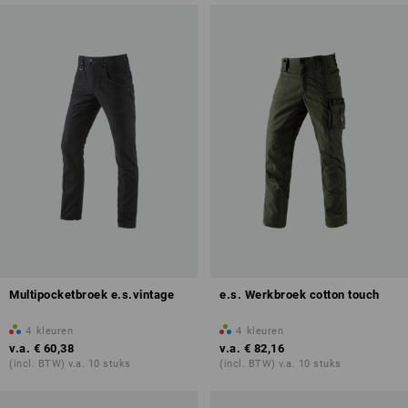
Multipocketbroek e.s.vintage
e.s. Werkbroek cotton touch
4
kleuren
4
kleuren
v.a.
€ 60,38
v.a.
€ 82,16
(incl. BTW) v.a. 10 stuks
(incl. BTW) v.a. 10 stuks