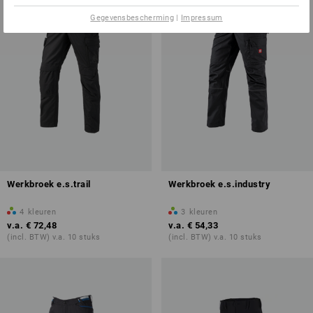
Gegevensbescherming
|
Impressum
Werkbroek e.s.trail
Werkbroek e.s.industry
4
kleuren
3
kleuren
v.a.
€ 72,48
v.a.
€ 54,33
(incl. BTW) v.a. 10 stuks
(incl. BTW) v.a. 10 stuks