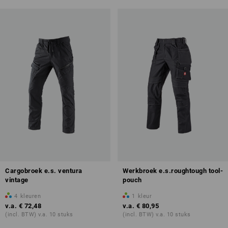
Cargobroek e.s. ventura
Werkbroek e.s.roughtough tool-
vintage
pouch
4
kleuren
1
kleur
v.a.
€ 72,48
v.a.
€ 80,95
(incl. BTW) v.a. 10 stuks
(incl. BTW) v.a. 10 stuks