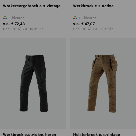
Workercargobroek e.s.vintage
Werkbroek e.s.active
5
kleuren
11
kleuren
v.a.
€ 72,48
v.a.
€ 47,07
(incl. BTW) v.a. 10 stuks
(incl. BTW) v.a. 20 stuks
Werkbroek e.s.vision, heren
Holsterbroek e.s.vintage