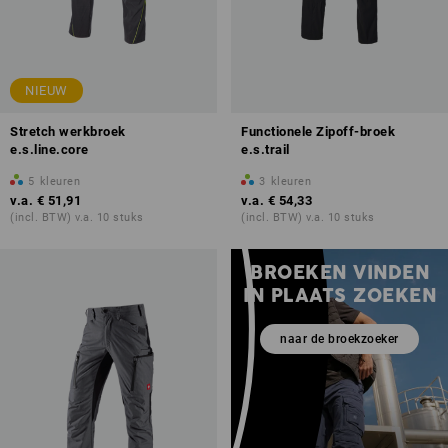
NIEUW
Stretch werkbroek
Functionele Zipoff-broek
e.s.line.core
e.s.trail
5
kleuren
3
kleuren
v.a.
€ 51,91
v.a.
€ 54,33
(incl. BTW) v.a. 10 stuks
(incl. BTW) v.a. 10 stuks
BROEKEN VINDEN
IN PLAATS ZOEKEN
naar de broekzoeker