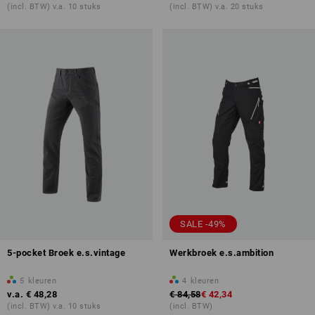
(incl. BTW) v.a. 10 stuks
(incl. BTW) v.a. 20 stuks
SALE -49%
5-pocket Broek e.s.vintage
Werkbroek e.s.ambition
5
kleuren
4
kleuren
v.a.
€ 48,28
€ 84,58
€ 42,34
(incl. BTW) v.a. 10 stuks
(incl. BTW)