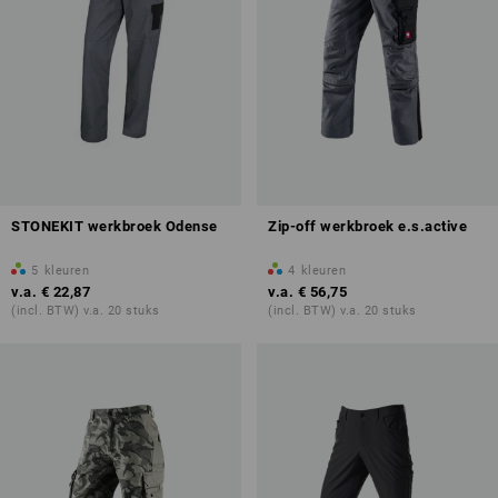
STONEKIT werkbroek Odense
Zip-off werkbroek e.s.active
5
kleuren
4
kleuren
v.a.
€ 22,87
v.a.
€ 56,75
(incl. BTW) v.a. 20 stuks
(incl. BTW) v.a. 20 stuks