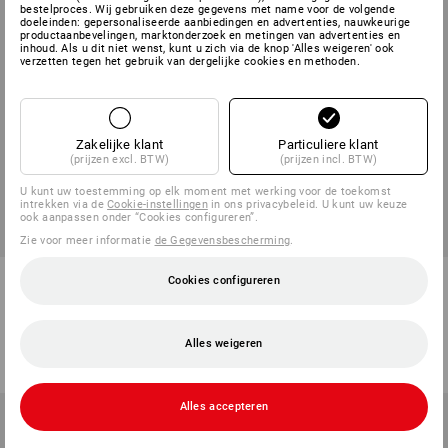
bestelproces. Wij gebruiken deze gegevens met name voor de volgende
doeleinden: gepersonaliseerde aanbiedingen en advertenties, nauwkeurige
productaanbevelingen, marktonderzoek en metingen van advertenties en
inhoud. Als u dit niet wenst, kunt u zich via de knop 'Alles weigeren' ook
verzetten tegen het gebruik van dergelijke cookies en methoden.
Zakelijke klant
Particuliere klant
(prijzen excl. BTW)
(prijzen incl. BTW)
U kunt uw toestemming op elk moment met werking voor de toekomst
intrekken via de
Cookie-instellingen
in ons privacybeleid. U kunt uw keuze
ook aanpassen onder “Cookies configureren”.
Zie voor meer informatie
de Gegevensbescherming
.
Werkbroek e.s.concrete light
e.s. Werkbroek Chino, heren
Cookies configureren
allseason
1
kleur
4
kleuren
Alles weigeren
v.a.
€ 76,11
v.a.
€ 54,33
(incl. BTW) v.a. 10 stuks
(incl. BTW) v.a. 10 stuks
Alles accepteren