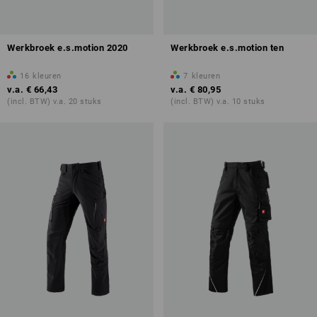
Werkbroek e.s.motion 2020
Werkbroek e.s.motion ten
16
kleuren
7
kleuren
v.a.
€ 66,43
v.a.
€ 80,95
(incl. BTW) v.a. 20 stuks
(incl. BTW) v.a. 10 stuks