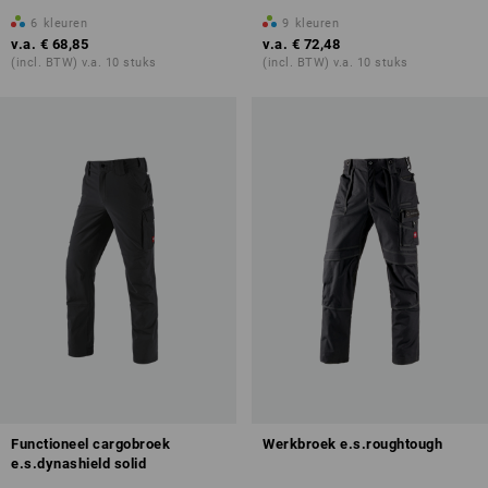
6
kleuren
9
kleuren
v.a.
€ 68,85
v.a.
€ 72,48
(incl. BTW) v.a. 10 stuks
(incl. BTW) v.a. 10 stuks
Functioneel cargobroek
Werkbroek e.s.roughtough
e.s.dynashield solid