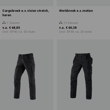
Cargobroek e.s.vision stretch,
Werkbroek e.s.motion
heren
7
kleuren
13
kleuren
v.a.
€ 68,85
v.a.
€ 60,38
(incl. BTW) v.a. 20 stuks
(incl. BTW) v.a. 20 stuks