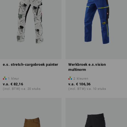
e.s. stretch-cargobroek painter
Werkbroek e.s.vision
multinorm
1
kleur
2
kleuren
v.a.
€ 82,16
v.a.
€ 106,36
(incl. BTW) v.a. 20 stuks
(incl. BTW) v.a. 10 stuks