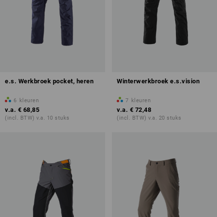
e.s. Werkbroek pocket, heren
Winterwerkbroek e.s.vision
6
kleuren
7
kleuren
v.a.
€ 68,85
v.a.
€ 72,48
(incl. BTW) v.a. 10 stuks
(incl. BTW) v.a. 20 stuks