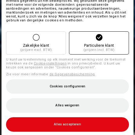
evenals gegevens uit het bestelproces. Wij gebruiken deze gegevens
met name voor de volgende doeleinden: gepersonaliseerde
aanbiedingen en advertenties, nauwkeurige productaanbevelingen,
marktonderzoek en metingen van advertenties en inhoud. Als u dit niet
wenst, kunt u zich via de knop 'Alles weigeren' ook verzetten tegen het
gebruik van dergelijke cookies en methoden.
Zakelijke klant
Particuliere klant
(prijzen excl. BTW)
(prijzen incl. BTW)
U kunt uw toestemming op elk moment met werking voor de toekomst
intrekken via de
Cookie-instellingen
in ons privacybeleid. U kunt uw
keuze ook aanpassen onder “Cookies configureren”.
Zie voor meer informatie
de Gegevensbescherming
.
Cookies configureren
Alles weigeren
Alles accepteren