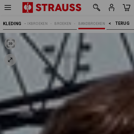
TERUG    >
KLEDING
HEREN
WERKBROEKEN
BROEKEN
BANDBROEKEN