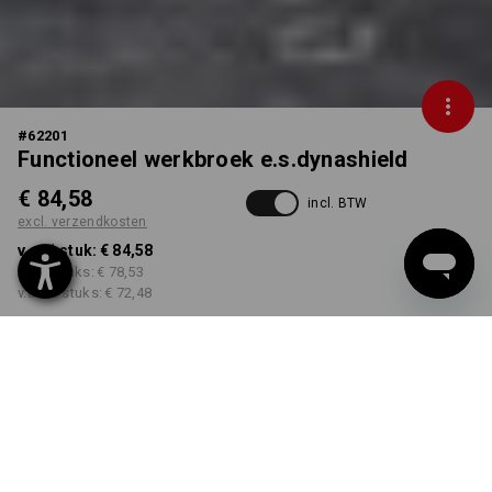
#
62201
Functioneel werkbroek e.s.dynashield
€ 84,58
incl. BTW
excl. verzendkosten
v.a. 1 stuk:
€ 84,58
v.a. 3 stuks:
€ 78,53
v.a. 10 stuks:
€ 72,48
Levertijd ca. 3-5 werkdagen
KLEUR
MAAT
42
kiezen
kiezen
zwart