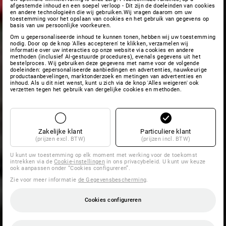
afgestemde inhoud en een soepel verloop - Dit zijn de doeleinden van cookies
en andere technologieën die wij gebruiken.Wij vragen daarom om uw
toestemming voor het opslaan van cookies en het gebruik van gegevens op
basis van uw persoonlijke voorkeuren.
Om u gepersonaliseerde inhoud te kunnen tonen, hebben wij uw toestemming
nodig. Door op de knop 'Alles accepteren' te klikken, verzamelen wij
informatie over uw interacties op onze website via cookies en andere
methoden (inclusief AI-gestuurde procedures), evenals gegevens uit het
bestelproces. Wij gebruiken deze gegevens met name voor de volgende
doeleinden: gepersonaliseerde aanbiedingen en advertenties, nauwkeurige
productaanbevelingen, marktonderzoek en metingen van advertenties en
inhoud. Als u dit niet wenst, kunt u zich via de knop 'Alles weigeren' ook
verzetten tegen het gebruik van dergelijke cookies en methoden.
Zakelijke klant
Particuliere klant
(prijzen excl. BTW)
(prijzen incl. BTW)
U kunt uw toestemming op elk moment met werking voor de toekomst
intrekken via de
Cookie-instellingen
in ons privacybeleid. U kunt uw keuze
ook aanpassen onder “Cookies configureren”.
Zie voor meer informatie
de Gegevensbescherming
.
Cookies configureren