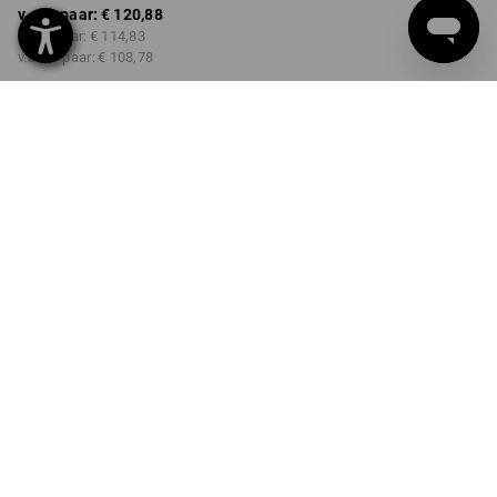
v.a. 1 paar:
€ 120,88
v.a. 3 paar:
€ 114,83
v.a. 10 paar:
€ 108,78
Levertijd ca. 3-5 werkdagen
KLEUR
MAAT
40
kiezen
zwart
Kwantumkorting
v.a. 1 paar
v.a. 3 paar
v.a. 10 paar
Besparingen:
Besparingen:
Besparingen:
0
%/
paar
5
%/
paar
10
%/
paar
paar