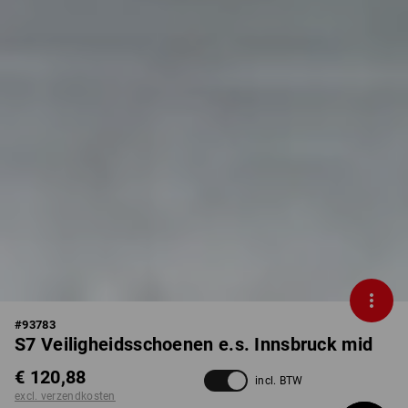
#
93783
S7 Veiligheidsschoenen e.s. Innsbruck mid
€ 120,88
incl. BTW
excl. verzendkosten