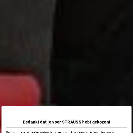
Bedankt dat je voor STRAUSS hebt gekozen!
Uw optimale winkelervaring is onze zorg! Probleemloze functies, op u