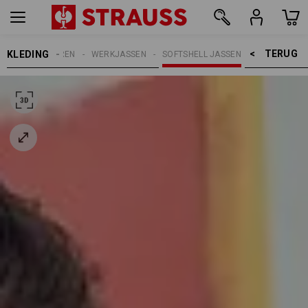
TERUG    >
KLEDING
HEREN
WERKJASSEN
SOFTSHELL JASSEN