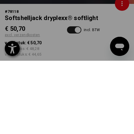
#
78118
Softshelljack dryplexx® softlight
€ 50,70
incl. BTW
excl. verzendkosten
v.a. 1 stuk:
€ 50,70
v.a. 5 stuks:
€ 48,28
v.a. 20 stuks:
€ 44,65
Levertijd ca. 3-5 werkdagen
KLEUR
MAAT
XS
kiezen
kiezen
antraciet / zwart
Kwantumkorting
v.a. 1 stuk
v.a. 5 stuks
v.a. 20 stuks