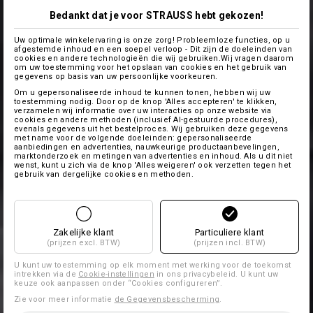
Bedankt dat je voor STRAUSS hebt gekozen!
Uw optimale winkelervaring is onze zorg! Probleemloze functies, op u
afgestemde inhoud en een soepel verloop - Dit zijn de doeleinden van
cookies en andere technologieën die wij gebruiken.Wij vragen daarom
om uw toestemming voor het opslaan van cookies en het gebruik van
gegevens op basis van uw persoonlijke voorkeuren.
Om u gepersonaliseerde inhoud te kunnen tonen, hebben wij uw
toestemming nodig. Door op de knop 'Alles accepteren' te klikken,
verzamelen wij informatie over uw interacties op onze website via
cookies en andere methoden (inclusief AI-gestuurde procedures),
evenals gegevens uit het bestelproces. Wij gebruiken deze gegevens
met name voor de volgende doeleinden: gepersonaliseerde
aanbiedingen en advertenties, nauwkeurige productaanbevelingen,
marktonderzoek en metingen van advertenties en inhoud. Als u dit niet
wenst, kunt u zich via de knop 'Alles weigeren' ook verzetten tegen het
gebruik van dergelijke cookies en methoden.
Zakelijke klant
Particuliere klant
(prijzen excl. BTW)
(prijzen incl. BTW)
U kunt uw toestemming op elk moment met werking voor de toekomst
intrekken via de
Cookie-instellingen
in ons privacybeleid. U kunt uw
keuze ook aanpassen onder “Cookies configureren”.
Zie voor meer informatie
de Gegevensbescherming
.