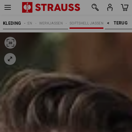
TERUG    >
KLEDING
HEREN
WERKJASSEN
SOFTSHELL JASSEN