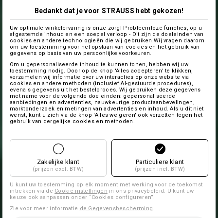
Bedankt dat je voor STRAUSS hebt gekozen!
Uw optimale winkelervaring is onze zorg! Probleemloze functies, op u
afgestemde inhoud en een soepel verloop - Dit zijn de doeleinden van
cookies en andere technologieën die wij gebruiken.Wij vragen daarom
om uw toestemming voor het opslaan van cookies en het gebruik van
gegevens op basis van uw persoonlijke voorkeuren.
Om u gepersonaliseerde inhoud te kunnen tonen, hebben wij uw
toestemming nodig. Door op de knop 'Alles accepteren' te klikken,
verzamelen wij informatie over uw interacties op onze website via
cookies en andere methoden (inclusief AI-gestuurde procedures),
evenals gegevens uit het bestelproces. Wij gebruiken deze gegevens
met name voor de volgende doeleinden: gepersonaliseerde
aanbiedingen en advertenties, nauwkeurige productaanbevelingen,
marktonderzoek en metingen van advertenties en inhoud. Als u dit niet
wenst, kunt u zich via de knop 'Alles weigeren' ook verzetten tegen het
gebruik van dergelijke cookies en methoden.
Zakelijke klant
Particuliere klant
(prijzen excl. BTW)
(prijzen incl. BTW)
U kunt uw toestemming op elk moment met werking voor de toekomst
intrekken via de
Cookie-instellingen
in ons privacybeleid. U kunt uw
keuze ook aanpassen onder “Cookies configureren”.
Zie voor meer informatie
de Gegevensbescherming
.