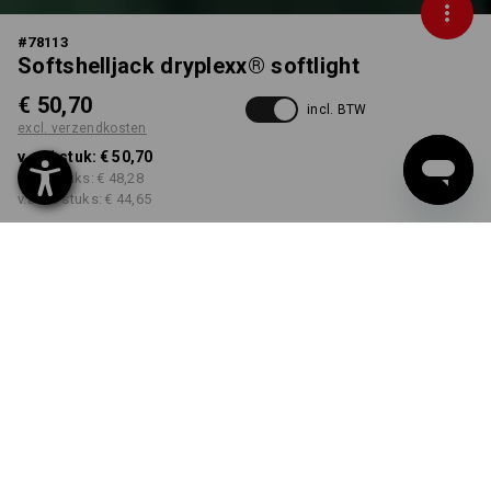
#
78113
Softshelljack dryplexx® softlight
€ 50,70
incl. BTW
excl. verzendkosten
v.a. 1 stuk:
€ 50,70
v.a. 5 stuks:
€ 48,28
v.a. 20 stuks:
€ 44,65
Levertijd ca. 3-5 werkdagen
KLEUR
MAAT
S
kiezen
kiezen
groen / zwart
Kwantumkorting
v.a. 1 stuk
v.a. 5 stuks
v.a. 20 stuks