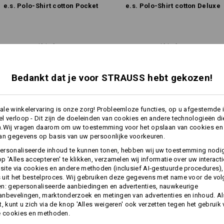
e.s. Polo-Shirt cotton Pocket
e.s. Polo-Shirt cotton Deluxe
Dezelfde functies:
Dezelfde functies:
Bedankt dat je voor STRAUSS hebt gekozen!
9
8
le winkelervaring is onze zorg! Probleemloze functies, op u afgestemde 
l verloop - Dit zijn de doeleinden van cookies en andere technologieën di
n.Wij vragen daarom om uw toestemming voor het opslaan van cookies en
an gegevens op basis van uw persoonlijke voorkeuren.
+2 andere functies
+1 andere functie
ersonaliseerde inhoud te kunnen tonen, hebben wij uw toestemming nodi
p 'Alles accepteren' te klikken, verzamelen wij informatie over uw interact
ite via cookies en andere methoden (inclusief AI-gestuurde procedures),
uit het bestelproces. Wij gebruiken deze gegevens met name voor de vo
n: gepersonaliseerde aanbiedingen en advertenties, nauwkeurige
nbevelingen, marktonderzoek en metingen van advertenties en inhoud. Als
t, kunt u zich via de knop 'Alles weigeren' ook verzetten tegen het gebruik
e cookies en methoden.
Alle details vergelijken