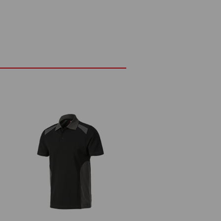
00 g/m²)
Niet bleken
Warm strijken
ling:
Logoservice