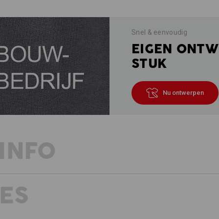
Snel & eenvoudig
EIGEN ONTW
STUK
Nu ontwerpen
INFO
ES
BESCHRIJVING
D
van hoogwaardige gekamde k