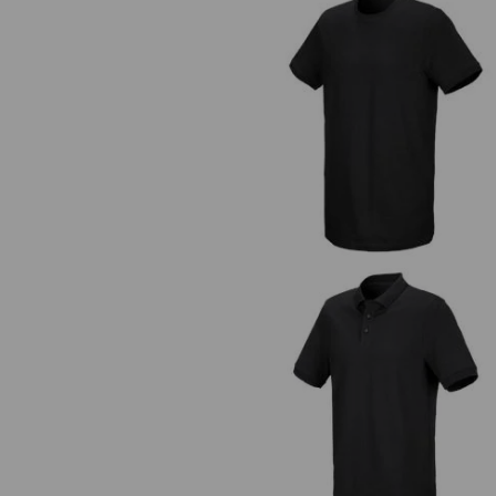
e.s. T-Shirt cotton stretch, long f
e.s. Piqué-Polo cotton stretch, long