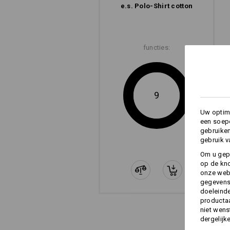
e.s. Polo-Shirt cotton
functies:
9
Uw optima
een soepe
gebruike
gebruik v
Om u gep
op de kno
onze webs
gegevens 
doeleinde
productaa
niet wens
dergelijk