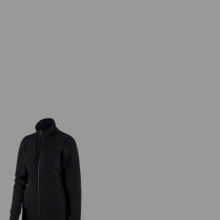
.s. Sweatjack poly cotton, dames