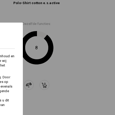
Polo-Shirt cotton e.s.​active
Dezelfde functies:
8
inhoud en
e wij
 het
g. Door
ies op
 evenals
lgende
 u dit
 van