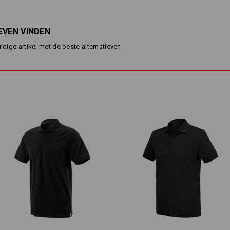
3-voudige knoopsluiting
langdurig kleurecht
EVEN VINDEN
Materiaal:
Bovenmateriaal
100
%
Katoen
(ca. 2
uidige artikel met de beste alternatieven
Wasvoorschrift:
Machinewas 60°C
Drogen in droger behoedzaam
Niet droog reinigen
Let alstublieft op bij de maatbepa
Zuiver katoen kan 3-5% krimpen.
Personalisatie:
Zelf vormgeven