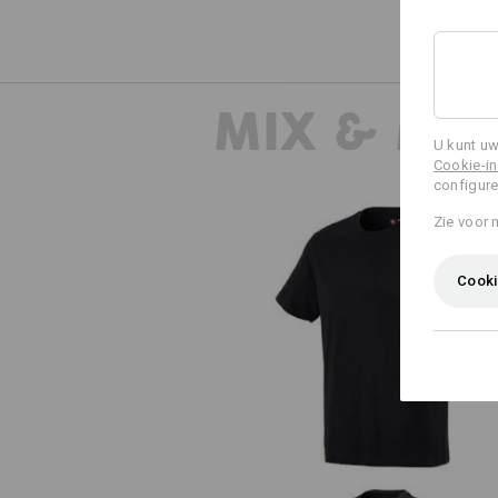
MIX & MA
U kunt uw
Cookie-in
configure
Zie voor 
Cooki
e.s. T-Shirt cotton