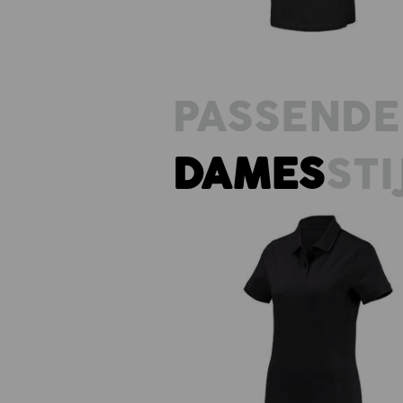
PASSENDE
DAMES
STI
e.s. Polo-Shirt cotton, dames