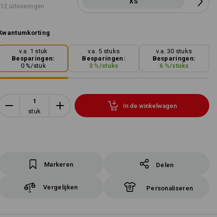
XS
12 uitvoeringen
Kwantumkorting
v.a. 1 stuk
v.a. 5 stuks
v.a. 30 stuks
Besparingen:
Besparingen:
Besparingen:
0
%/
stuk
3
%/
stuks
6
%/
stuks
In de winkelwagen
stuk
Markeren
Delen
Vergelijken
Personaliseren