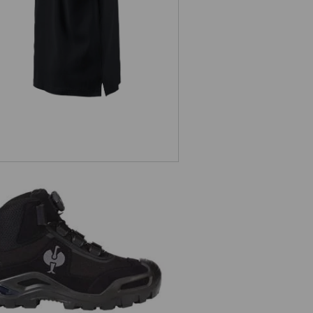
Veiligheidsschoenen e.s. Kastra II
mid