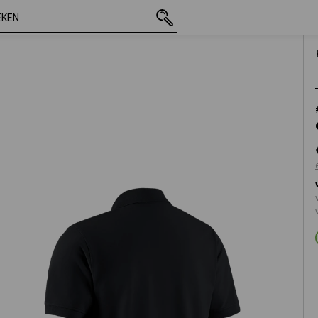
incl. BTW
€ 19,24
XS
excl. verzendkosten