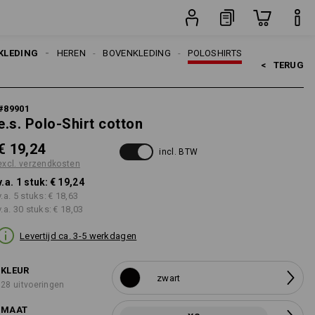
stuk
KLEDING
HEREN
BOVENKLEDING
POLOSHIRTS
<   
TERUG
#
89901
e.s. Polo-Shirt cotton
€ 19,24
incl. BTW
excl. verzendkosten
v.a. 1 stuk:
€ 19,24
v.a. 5 stuks:
€ 18,63
v.a. 30 stuks:
€ 18,03
Levertijd ca. 3-5 werkdagen
KLEUR
zwart
28 uitvoeringen
MAAT