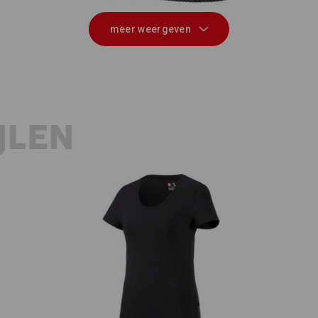
meer weergeven
JLEN
e.s. T-Shirt cotton stretch, dames
e