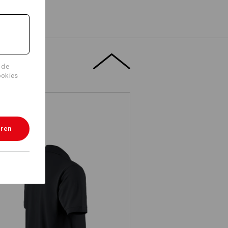
 de
ookies
eren
e.s. Polo-Shirt cotton