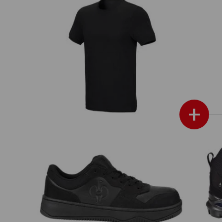
it
e.s. T-Shirt cotton stretch, slim fit
+
S1 Halfhoge veiligheidsschoen e.s.
S3 
 fit
Eindhoven low