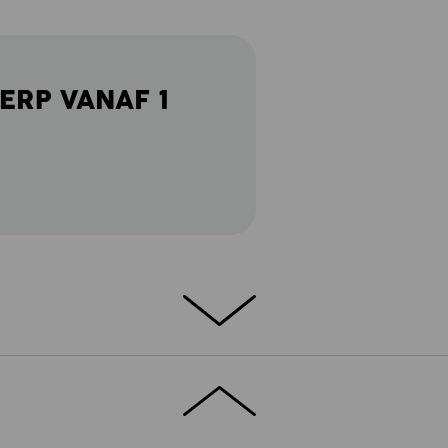
ERP VANAF 1
ETAILS
EXTRA'S
atoen