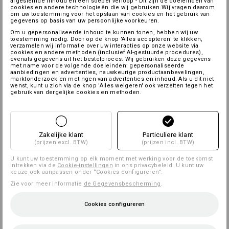
afgestemde inhoud en een soepel verloop - Dit zijn de doeleinden van
cookies en andere technologieën die wij gebruiken.Wij vragen daarom
om uw toestemming voor het opslaan van cookies en het gebruik van
gegevens op basis van uw persoonlijke voorkeuren.
Om u gepersonaliseerde inhoud te kunnen tonen, hebben wij uw
toestemming nodig. Door op de knop 'Alles accepteren' te klikken,
verzamelen wij informatie over uw interacties op onze website via
cookies en andere methoden (inclusief AI-gestuurde procedures),
evenals gegevens uit het bestelproces. Wij gebruiken deze gegevens
met name voor de volgende doeleinden: gepersonaliseerde
aanbiedingen en advertenties, nauwkeurige productaanbevelingen,
marktonderzoek en metingen van advertenties en inhoud. Als u dit niet
wenst, kunt u zich via de knop 'Alles weigeren' ook verzetten tegen het
gebruik van dergelijke cookies en methoden.
Zakelijke klant
Particuliere klant
(prijzen excl. BTW)
(prijzen incl. BTW)
U kunt uw toestemming op elk moment met werking voor de toekomst
intrekken via de
Cookie-instellingen
in ons privacybeleid. U kunt uw
keuze ook aanpassen onder “Cookies configureren”.
Zie voor meer informatie
de Gegevensbescherming
.
Cookies configureren