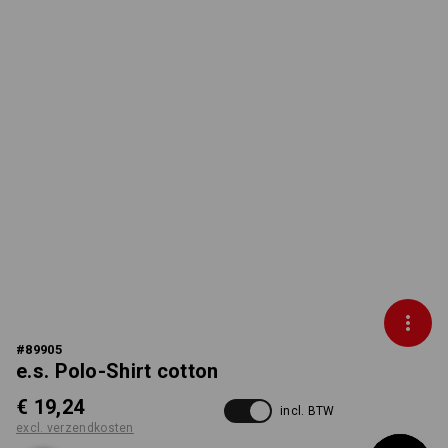
#
89905
e.s. Polo-Shirt cotton
€ 19,24
incl. BTW
excl. verzendkosten