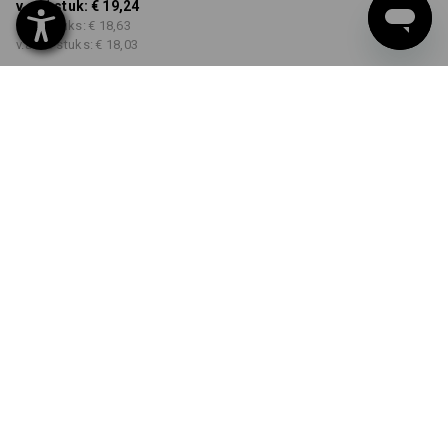
v.a. 1 stuk:
€ 19,24
v.a. 5 stuks:
€ 18,63
v.a. 30 stuks:
€ 18,03
Levertijd ca. 3-5 werkdagen
KLEUR
MAAT
S
kiezen
kiezen
korenblauw
Kwantumkorting
v.a. 1 stuk
v.a. 5 stuks
v.a. 30 stuks
Besparingen:
Besparingen:
Besparingen:
0
%/
stuk
3
%/
stuks
6
%/
stuks
stuk