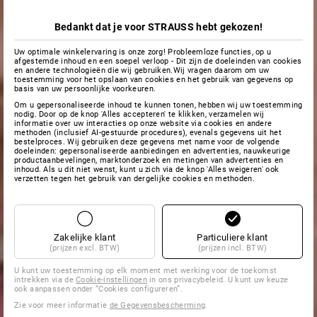
Bedankt dat je voor STRAUSS hebt gekozen!
Uw optimale winkelervaring is onze zorg! Probleemloze functies, op u
afgestemde inhoud en een soepel verloop - Dit zijn de doeleinden van cookies
en andere technologieën die wij gebruiken.Wij vragen daarom om uw
toestemming voor het opslaan van cookies en het gebruik van gegevens op
basis van uw persoonlijke voorkeuren.
Om u gepersonaliseerde inhoud te kunnen tonen, hebben wij uw toestemming
nodig. Door op de knop 'Alles accepteren' te klikken, verzamelen wij
informatie over uw interacties op onze website via cookies en andere
methoden (inclusief AI-gestuurde procedures), evenals gegevens uit het
bestelproces. Wij gebruiken deze gegevens met name voor de volgende
doeleinden: gepersonaliseerde aanbiedingen en advertenties, nauwkeurige
productaanbevelingen, marktonderzoek en metingen van advertenties en
inhoud. Als u dit niet wenst, kunt u zich via de knop 'Alles weigeren' ook
verzetten tegen het gebruik van dergelijke cookies en methoden.
Zakelijke klant
Particuliere klant
(prijzen excl. BTW)
(prijzen incl. BTW)
U kunt uw toestemming op elk moment met werking voor de toekomst
intrekken via de
Cookie-instellingen
in ons privacybeleid. U kunt uw keuze
ook aanpassen onder “Cookies configureren”.
Zie voor meer informatie
de Gegevensbescherming
.