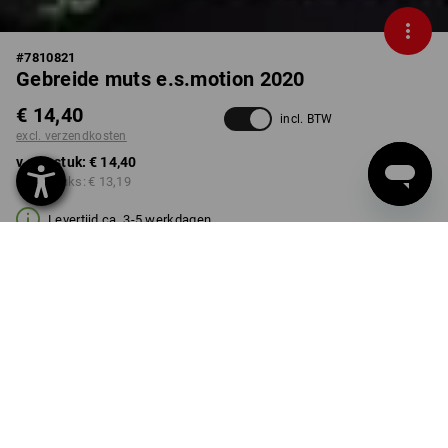
#
7810821
Gebreide muts e.s.motion 2020
€ 14,40
incl. BTW
excl. verzendkosten
v.a. 1 stuk:
€ 14,40
v.a. 3 stuks:
€ 13,19
Levertijd ca. 3-5 werkdagen
KLEUR
MAAT
XS
kiezen
kiezen
zwart / signaalgeel /
signaaloranje
Kwantumkorting