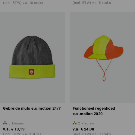
(incl. BTW) v.a. 10 stuks
(incl. BTW) v.a. 5 stuks
Gebreide muts e.s.motion 24/7
Functioneel regenhoed
e.s.motion 2020
5
kleuren
2
kleuren
v.a.
€ 13,19
v.a.
€ 24,08
(incl. BTW) v.a. 3 stuks
(incl. BTW) v.a. 3 stuks