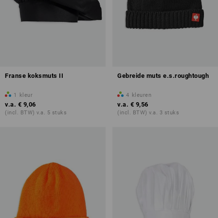
Franse koksmuts II
Gebreide muts e.s.roughtough
1
kleur
4
kleuren
v.a.
€ 9,06
v.a.
€ 9,56
(incl. BTW) v.a. 5 stuks
(incl. BTW) v.a. 3 stuks