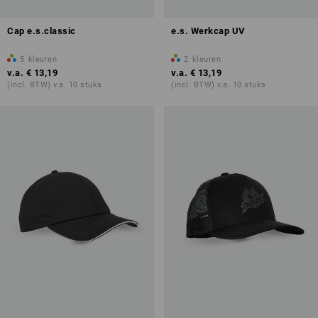
Cap e.s.classic
e.s. Werkcap UV
5
kleuren
2
kleuren
v.a.
€ 13,19
v.a.
€ 13,19
(incl. BTW) v.a. 10 stuks
(incl. BTW) v.a. 10 stuks