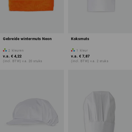
Gebreide wintermuts Neon
Koksmuts
2
kleuren
1
kleur
v.a.
€ 4,22
v.a.
€ 7,87
(incl. BTW) v.a. 20 stuks
(incl. BTW) v.a. 2 stuks