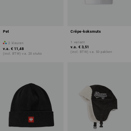
Pet
Crêpe-koksmuts
1
variant
2
kleuren
v.a.
€ 3,51
v.a.
€ 11,48
(incl. BTW) v.a. 50 pakken
(incl. BTW) v.a. 20 stuks