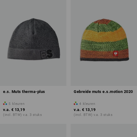
e.s. Muts therma-plus
Gebreide muts e.s.motion 2020
5
kleuren
4
kleuren
v.a.
€ 13,19
v.a.
€ 13,19
(incl. BTW) v.a. 3 stuks
(incl. BTW) v.a. 3 stuks