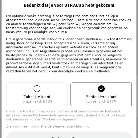
Bedankt dat je voor STRAUSS hebt gekozen!
Uw optimale winkelervaring is onze zorg! Probleemloze functies, op u
afgestemde inhoud en een soepel verloop - Dit zijn de doeleinden van cookies
en andere technologieën die wij gebruiken.Wij vragen daarom om uw
toestemming voor het opslaan van cookies en het gebruik van gegevens op
basis van uw persoonlijke voorkeuren.
Om u gepersonaliseerde inhoud te kunnen tonen, hebben wij uw toestemming
nodig. Door op de knop 'Alles accepteren' te klikken, verzamelen wij
informatie over uw interacties op onze website via cookies en andere
methoden (inclusief AI-gestuurde procedures), evenals gegevens uit het
bestelproces. Wij gebruiken deze gegevens met name voor de volgende
doeleinden: gepersonaliseerde aanbiedingen en advertenties, nauwkeurige
productaanbevelingen, marktonderzoek en metingen van advertenties en
inhoud. Als u dit niet wenst, kunt u zich via de knop 'Alles weigeren' ook
verzetten tegen het gebruik van dergelijke cookies en methoden.
e.s. FIBERTWIN® thermo
Baseballcap
stretch hoofdband
Zakelijke klant
Particuliere klant
1
kleur
1
kleur
(prijzen excl. BTW)
(prijzen incl. BTW)
v.a.
€ 10,77
v.a.
€ 3,38
(incl. BTW) v.a. 3 stuks
(incl. BTW) v.a. 100 stuks
U kunt uw toestemming op elk moment met werking voor de toekomst
intrekken via de
Cookie-instellingen
in ons privacybeleid. U kunt uw keuze
ook aanpassen onder “Cookies configureren”.
Zie voor meer informatie
de Gegevensbescherming
.