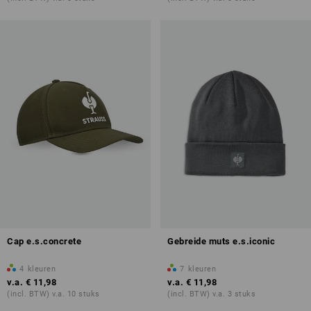
Cap e.s.concrete
Gebreide muts e.s.iconic
4
kleuren
7
kleuren
v.a.
€ 11,98
v.a.
€ 11,98
(incl. BTW) v.a. 10 stuks
(incl. BTW) v.a. 3 stuks