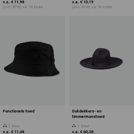
v.a.
€ 11,98
v.a.
€ 13,19
(incl. BTW) v.a. 10 stuks
(incl. BTW) v.a. 10 stuks
Functionele hoed
Dakdekkers- en
timmermanshoed
1
kleur
1
kleur
v.a.
€ 11,48
v.a.
€ 60,38