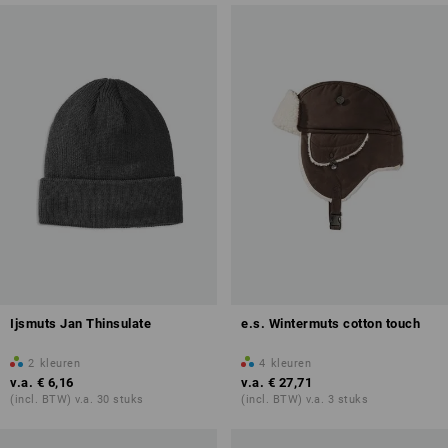
Ijsmuts Jan Thinsulate
e.s. Wintermuts cotton touch
2
kleuren
4
kleuren
v.a.
€ 6,16
v.a.
€ 27,71
(incl. BTW) v.a. 30 stuks
(incl. BTW) v.a. 3 stuks