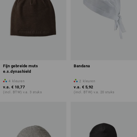
Fijn gebreide muts
Bandana
e.s.dynashield
4
kleuren
2
kleuren
v.a.
€ 10,77
v.a.
€ 5,92
(incl. BTW) v.a. 3 stuks
(incl. BTW) v.a. 20 stuks