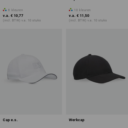
8
kleuren
10
kleuren
v.a.
€ 10,77
v.a.
€ 11,50
(incl. BTW) v.a. 10 stuks
(incl. BTW) v.a. 10 stuks
Cap e.s.
Werkcap