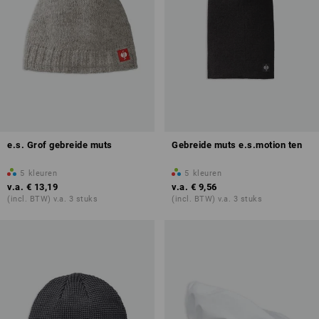
e.s. Grof gebreide muts
Gebreide muts e.s.motion ten
5
kleuren
5
kleuren
v.a.
€ 13,19
v.a.
€ 9,56
(incl. BTW) v.a. 3 stuks
(incl. BTW) v.a. 3 stuks