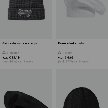
Gebreide muts e.s.e:pic
Franse koksmuts
3
kleuren
1
kleur
v.a.
€ 13,19
v.a.
€ 6,66
(incl. BTW) v.a. 3 stuks
(incl. BTW) v.a. 5 stuks