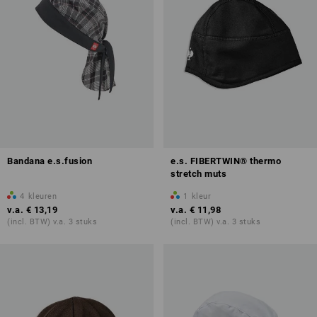
Bandana e.s.fusion
e.s. FIBERTWIN® thermo
stretch muts
4
kleuren
1
kleur
v.a.
€ 13,19
v.a.
€ 11,98
(incl. BTW) v.a. 3 stuks
(incl. BTW) v.a. 3 stuks