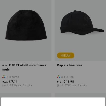
NIEUW
e.s. FIBERTWIN® microfleece
Cap e.s.line.core
muts
7
kleuren
3
kleuren
v.a.
€ 7,14
v.a.
€ 11,98
(incl. BTW) v.a. 3 stuks
(incl. BTW) v.a. 3 stuks