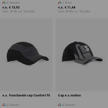
5
kleuren
1
kleur
v.a.
€ 13,92
v.a.
€ 11,48
(incl. BTW) v.a. 10 stuks
(incl. BTW) v.a. 10 stuks
e.s. Functionele cap Comfort fit
Cap e.s.motion
2
kleuren
4
kleuren