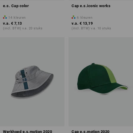
e.s. Cap color
Cap e.s.iconic works
14
kleuren
6
kleuren
v.a.
€ 7,13
v.a.
€ 13,19
(incl. BTW) v.a. 20 stuks
(incl. BTW) v.a. 10 stuks
Werkhoed e.s.motion 2020
Cap e.s.motion 2020