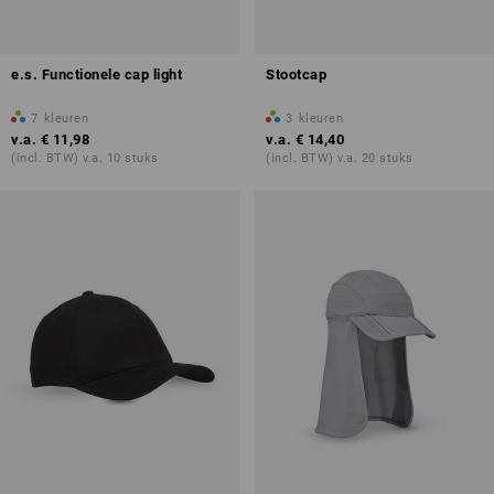
e.s. Functionele cap light
Stootcap
7
kleuren
3
kleuren
v.a.
€ 11,98
v.a.
€ 14,40
(incl. BTW) v.a. 10 stuks
(incl. BTW) v.a. 20 stuks