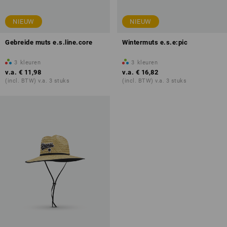
NIEUW
NIEUW
Gebreide muts e.s.line.core
Wintermuts e.s.e:pic
3
kleuren
3
kleuren
v.a.
€ 11,98
v.a.
€ 16,82
(incl. BTW) v.a. 3 stuks
(incl. BTW) v.a. 3 stuks