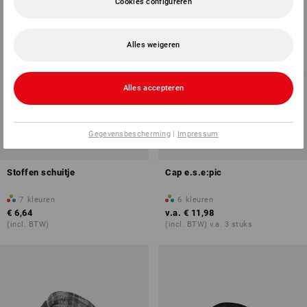
Cookies configureren
Alles weigeren
Alles accepteren
Gegevensbescherming
|
Impressum
Stoffen schuitje
Cap e.s.e:pic
7
kleuren
6
kleuren
€ 6,64
v.a.
€ 11,98
(incl. BTW)
(incl. BTW) v.a. 3 stuks