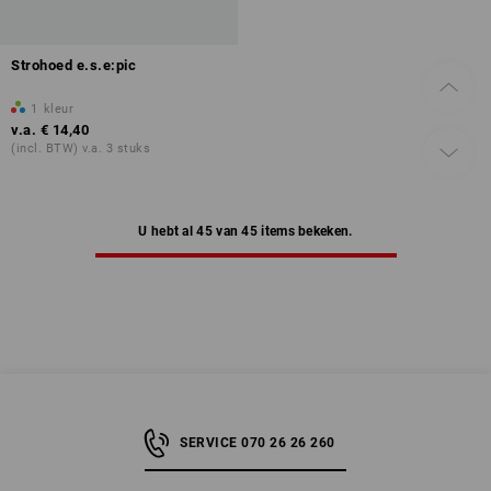
Strohoed e.s.e:pic
1
kleur
v.a.
€ 14,40
(incl. BTW) v.a. 3 stuks
U hebt al 45 van 45 items bekeken.
SERVICE 070 26 26 260