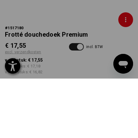
#
1517180
Frotté douchedoek Premium
€ 17,55
incl. BTW
excl. verzendkosten
v.a. 1 stuk:
€ 17,55
v.a. 5 stuks:
€ 17,18
v.a. 20 stuks:
€ 16,82
Levertijd ca. 3-5 werkdagen
KLEUR
kiezen
donkerblauw