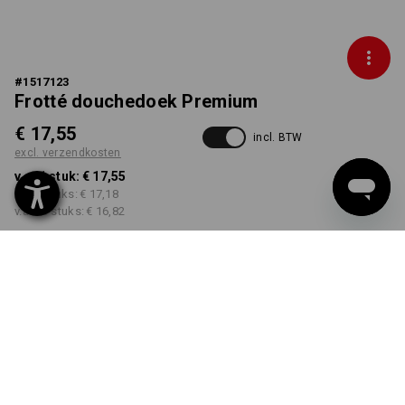
#
1517123
Frotté douchedoek Premium
€ 17,55
incl. BTW
excl. verzendkosten
v.a. 1 stuk:
€ 17,55
v.a. 5 stuks:
€ 17,18
v.a. 20 stuks:
€ 16,82
Levertijd ca. 3-5 werkdagen
KLEUR
kiezen
antraciet