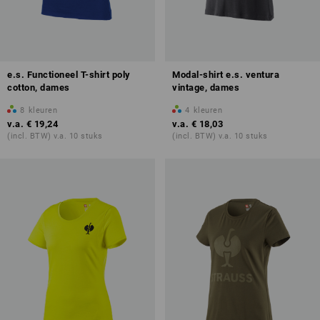
e.s. Functioneel T-shirt poly
Modal-shirt e.s. ventura
cotton, dames
vintage, dames
8
kleuren
4
kleuren
v.a.
€ 19,24
v.a.
€ 18,03
(incl. BTW) v.a. 10 stuks
(incl. BTW) v.a. 10 stuks