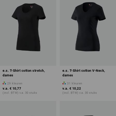
e.s. T-Shirt cotton stretch,
e.s. T-Shirt cotton V-Neck,
dames
dames
29
kleuren
31
kleuren
v.a.
€ 10,77
v.a.
€ 10,22
(incl. BTW) v.a. 30 stuks
(incl. BTW) v.a. 30 stuks