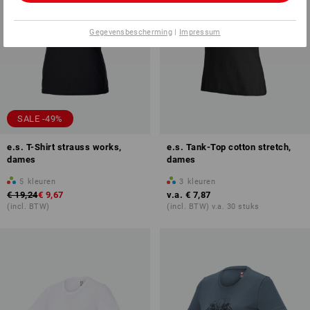
Gegevensbescherming
|
Impressum
SALE -49%
e.s. T-Shirt strauss works,
e.s. Tank-Top cotton stretch,
dames
dames
5
kleuren
3
kleuren
€ 19,24
€ 9,67
v.a.
€ 7,87
(incl. BTW)
(incl. BTW) v.a. 30 stuks