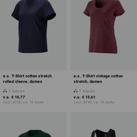
e.s. T-Shirt cotton stretch
e.s. T-Shirt vintage cotton
rolled sleeve, dames
stretch, dames
7
kleuren
7
kleuren
v.a.
€ 10,77
v.a.
€ 15,61
(incl. BTW) v.a. 10 stuks
(incl. BTW) v.a. 10 stuks