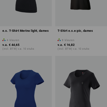
e.s. T-Shirt Merino light, dames
T-Shirt e.s.e:pic, dames
4
kleuren
8
kleuren
v.a.
€ 44,65
v.a.
€ 16,82
(incl. BTW) v.a. 10 stuks
(incl. BTW) v.a. 10 stuks