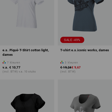
SALE -49%
e.s. Piqué-T-Shirt cotton light,
T-shirt e.s.iconic works, dames
dames
7
kleuren
3
kleuren
v.a.
€ 10,77
€ 19,24
€ 9,67
(incl. BTW) v.a. 10 stuks
(incl. BTW)