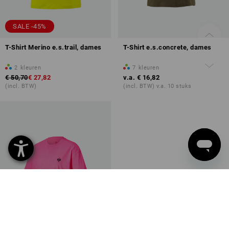
SALE -45%
T-Shirt Merino e.s.trail, dames
T-Shirt e.s.concrete, dames
2
kleuren
7
kleuren
€ 50,70
€ 27,82
v.a.
€ 16,82
(incl. BTW)
(incl. BTW) v.a. 10 stuks