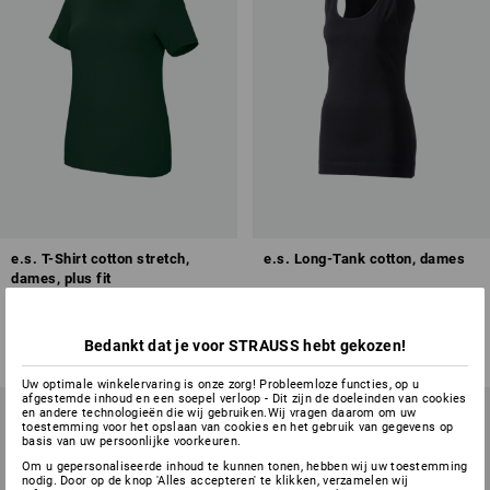
e.s. T-Shirt cotton stretch,
e.s. Long-Tank cotton, dames
dames, plus fit
18
kleuren
2
kleuren
v.a.
€ 10,77
v.a.
€ 7,25
Bedankt dat je voor STRAUSS hebt gekozen!
(incl. BTW) v.a. 30 stuks
(incl. BTW) v.a. 30 stuks
Uw optimale winkelervaring is onze zorg! Probleemloze functies, op u
afgestemde inhoud en een soepel verloop - Dit zijn de doeleinden van cookies
en andere technologieën die wij gebruiken.Wij vragen daarom om uw
toestemming voor het opslaan van cookies en het gebruik van gegevens op
basis van uw persoonlijke voorkeuren.
Om u gepersonaliseerde inhoud te kunnen tonen, hebben wij uw toestemming
nodig. Door op de knop 'Alles accepteren' te klikken, verzamelen wij