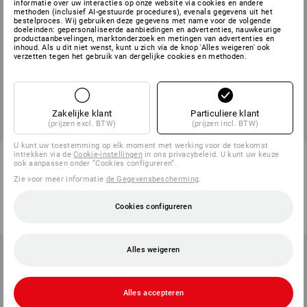
informatie over uw interacties op onze website via cookies en andere
methoden (inclusief AI-gestuurde procedures), evenals gegevens uit het
bestelproces. Wij gebruiken deze gegevens met name voor de volgende
doeleinden: gepersonaliseerde aanbiedingen en advertenties, nauwkeurige
productaanbevelingen, marktonderzoek en metingen van advertenties en
inhoud. Als u dit niet wenst, kunt u zich via de knop 'Alles weigeren' ook
verzetten tegen het gebruik van dergelijke cookies en methoden.
Zakelijke klant
Particuliere klant
(prijzen excl. BTW)
(prijzen incl. BTW)
U kunt uw toestemming op elk moment met werking voor de toekomst
T-Shirt e.s.motion ten pure,
T-Shirt e.s.industry, dames
intrekken via de
Cookie-instellingen
in ons privacybeleid. U kunt uw keuze
ook aanpassen onder “Cookies configureren”.
dames
Zie voor meer informatie
de Gegevensbescherming
.
5
kleuren
7
kleuren
v.a.
€ 18,03
v.a.
€ 9,56
Cookies configureren
(incl. BTW) v.a. 3 stuks
(incl. BTW) v.a. 30 stuks
Alles weigeren
Alles accepteren