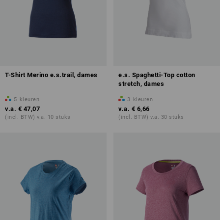
T-Shirt Merino e.s.trail, dames
e.s. Spaghetti-Top cotton
stretch, dames
5
kleuren
3
kleuren
v.a.
€ 47,07
v.a.
€ 6,66
(incl. BTW) v.a. 10 stuks
(incl. BTW) v.a. 30 stuks