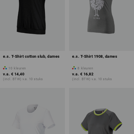
e.s. T-Shirt cotton slub, dames
e.s. T-Shirt 1908, dames
10
kleuren
8
kleuren
v.a.
€ 14,40
v.a.
€ 16,82
(incl. BTW) v.a. 10 stuks
(incl. BTW) v.a. 10 stuks