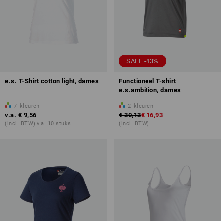
SALE -43%
e.s. T-Shirt cotton light, dames
Functioneel T-shirt
e.s.ambition, dames
7
kleuren
2
kleuren
v.a.
€ 9,56
€ 30,13
€ 16,93
(incl. BTW) v.a. 10 stuks
(incl. BTW)