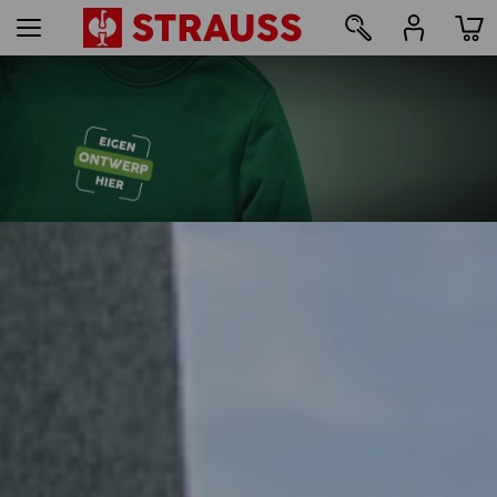
29
bedrukken & borduren - vanaf 1 stuk
Nu eenvoudig online vormgeven
meer lezen