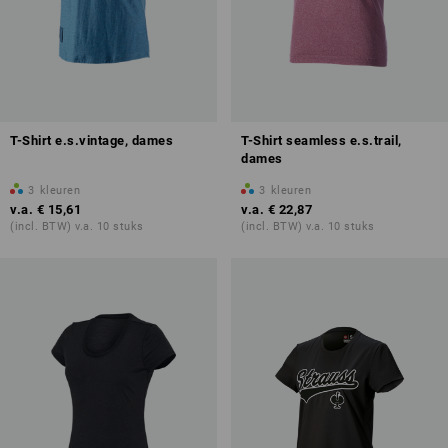
T-Shirt e.s.vintage, dames
T-Shirt seamless e.s.trail,
dames
3
kleuren
3
kleuren
v.a.
€ 15,61
v.a.
€ 22,87
(incl. BTW) v.a. 10 stuks
(incl. BTW) v.a. 10 stuks