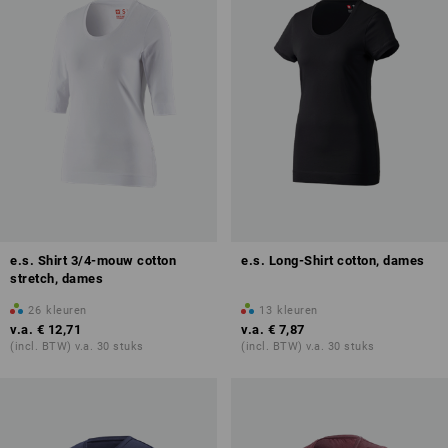
e.s. Shirt 3/4-mouw cotton
e.s. Long-Shirt cotton, dames
stretch, dames
26
kleuren
13
kleuren
v.a.
€ 12,71
v.a.
€ 7,87
(incl. BTW) v.a. 30 stuks
(incl. BTW) v.a. 30 stuks