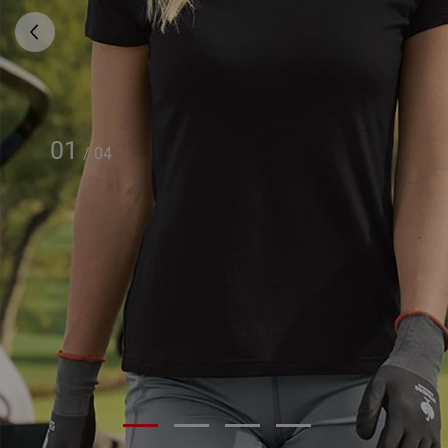
01
/
04