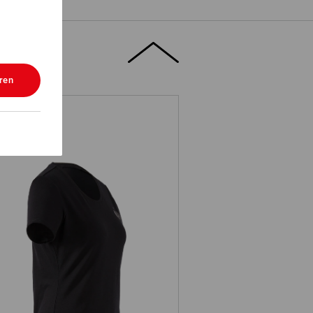
ren
T-Shirt Merino e.s.trail, dames