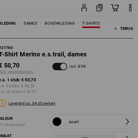
stuk
KLEDING
DAMES
BOVENKLEDING
T-SHIRTS
<   
TERUG
#
21760
T-Shirt Merino e.s.trail, dames
€ 50,70
incl. BTW
excl. verzendkosten
v.a. 1 stuk:
€ 50,70
v.a. 3 stuks:
€ 48,28
v.a. 10 stuks:
€ 47,07
Levertijd ca. 34-35 weken
KLEUR
zwart
5 uitvoeringen
MAAT