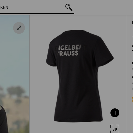
incl. BTW
€ 50,70
XS
t
excl. verzendkosten