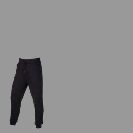
Sweat pants light e.s.trail