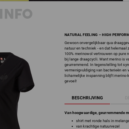
INFO
NATURAL FEELING – HIGH PERFOR
Gewoon onvergelijkbaar qua draaggevo
natuur en techniek - en dat helemaal 
100% merinowol vertrouwen op pure nat
bij lange draagcycli. Want merino is 
geurremmend. In tegenstelling tot syn
vermenigvuldiging van bacterieën en 
lichamelijke inspanning blijft merino-
gevoel!
BESCHRIJVING
D
Van hoogwaardige, geurremmende m
shirt met ronde hals in melang
van krachtige natuurvezel