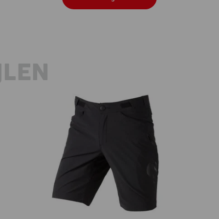
JLEN
Functioneel short e.s.trail