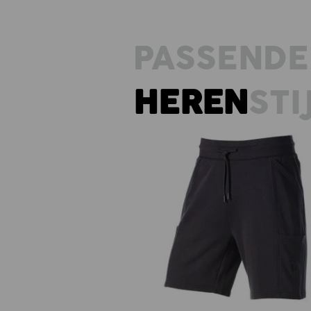
PASSENDE
HEREN
STI
Sweat short light e.s.trail