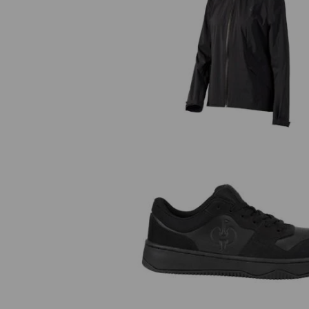
Windbreaker light-pack e.s.trail
dames
S1 Halfhoge veiligheidsschoen e.
Eindhoven low