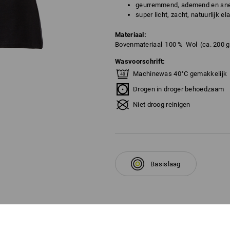
geurremmend, ademend en sne
super licht, zacht, natuurlijk el
Materiaal:
Bovenmateriaal
100
%
Wol
(ca. 200 
Wasvoorschrift:
Machinewas 40°C gemakkelijk
Drogen in droger behoedzaam
Niet droog reinigen
Basislaag