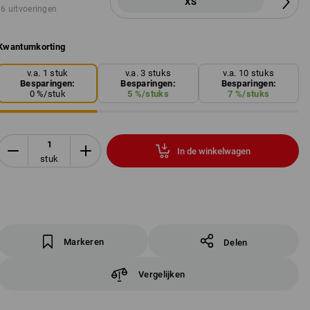
XS
6 uitvoeringen
Kwantumkorting
v.a. 1 stuk
v.a. 3 stuks
v.a. 10 stuks
Besparingen:
Besparingen:
Besparingen:
0
%/
stuk
5
%/
stuks
7
%/
stuks
In de winkelwagen
stuk
Markeren
Delen
Vergelijken