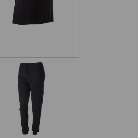
weat pants light e.s.trail, dames