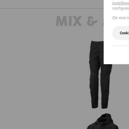
instelling
configure
MIX & MA
Zie voor 
Cooki
Werkbroek e.s.trail, dames