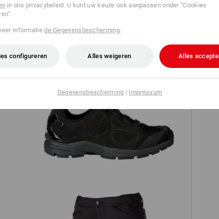
en
in ons privacybeleid. U kunt uw keuze ook aanpassen onder “Cookies
ren”.
TCH
meer informatie
de Gegevensbescherming
.
es configureren
Alles weigeren
Alles accepte
Gegevensbescherming
|
Impressum
O2 Werkschoenen e.s. Minkar II