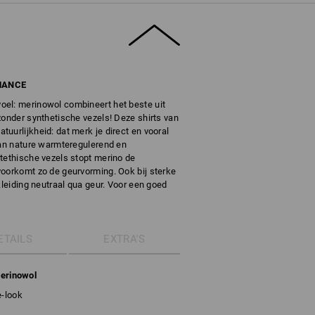
MANCE
el: merinowol combineert het beste uit
zonder synthetische vezels! Deze shirts van
uurlijkheid: dat merk je direct en vooral
van nature warmteregulerend en
tethische vezels stopt merino de
voorkomt zo de geurvorming. Ook bij sterke
kleiding neutraal qua geur. Voor een goed
ETAILS
EXTRA'S
erinowol
e-look