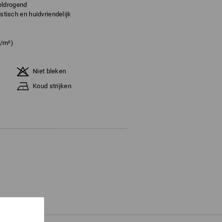
ldrogend
astisch en huidvriendelijk
g/m²)
Niet bleken
Koud strijken