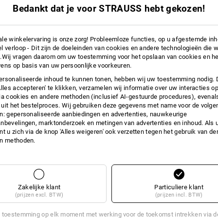
INFORMATIE
Bedankt dat je voor STRAUSS hebt gekozen!
le winkelervaring is onze zorg! Probleemloze functies, op u afgestemde in
l verloop - Dit zijn de doeleinden van cookies en andere technologieën die w
.Wij vragen daarom om uw toestemming voor het opslaan van cookies en he
FORMANCE
ens op basis van uw persoonlijke voorkeuren.
rsonaliseerde inhoud te kunnen tonen, hebben wij uw toestemming nodig. 
ewoon sportief opvatten: deze functionele vezel uit de natuur scoort me
Alles accepteren' te klikken, verzamelen wij informatie over uw interacties o
sticiteit. Ook wat betreft de frisheid: de extreem lichte en zachte wolvez
ia cookies en andere methoden (inclusief AI-gestuurde procedures), evenal
e werkdagen!
uit het bestelproces. Wij gebruiken deze gegevens met name voor de volge
n: gepersonaliseerde aanbiedingen en advertenties, nauwkeurige
nbevelingen, marktonderzoek en metingen van advertenties en inhoud. Als u 
t u zich via de knop 'Alles weigeren' ook verzetten tegen het gebruik van der
en methoden.
Zakelijke klant
Particuliere klant
(prijzen excl. BTW)
(prijzen incl. BTW)
 toestemming op elk moment met werking voor de toekomst intrekken via 