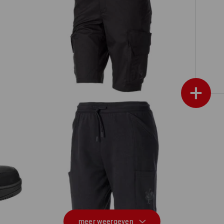
,
Short e.s.trail, dames
+
s.
Sweat short light e.s.trail, dames
S
meer weergeven