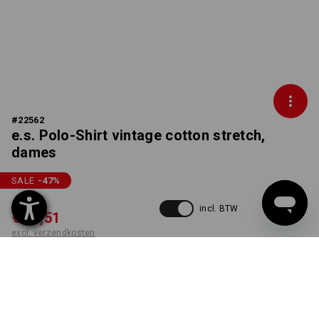
#
22562
e.s. Polo-Shirt vintage cotton stretch,
dames
SALE
-47
%
€ 27,71
incl. BTW
€ 14,51
excl. verzendkosten
Niet leverbaar
KLEUR
MAAT