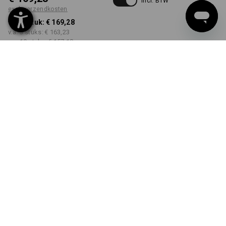
incl. BTW
excl. verzendkosten
v.a. 1 stuk:
€ 169,28
v.a. 3 stuks:
€ 163,23
v.a. 10 stuks:
€ 157,18
Levertijd ca. 3-5 werkdagen
KLEUR
MAAT
XS
kiezen
kiezen
zwart / platina
Kwantumkorting
v.a. 1 stuk
v.a. 3 stuks
v.a. 10 stuks
Besparingen:
Besparingen:
Besparingen:
0
%/
stuk
4
%/
stuks
7
%/
stuks