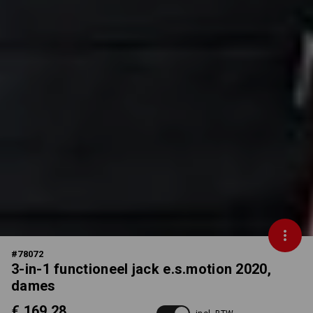
#
78072
3-in-1 functioneel jack e.s.motion 2020,
dames
€ 169,28