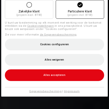
Zakelijke klant
Particuliere klant
(prijzen excl. BTW)
(prijzen incl. BTW)
U kunt uw toestemming op elk moment met werking voor de toekomst
intrekken via de
Cookie-instellingen
in ons privacybeleid. U kunt uw
keuze ook aanpassen onder “Cookies configureren”.
Zie voor meer informatie
de Gegevensbescherming
.
Cookies configureren
Alles weigeren
Alles accepteren
Gegevensbescherming
|
Impressum