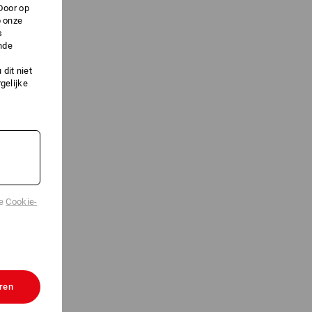
Door op
p onze
s
nde
dit niet
gelijke
de
Cookie-
 IN
N
ren