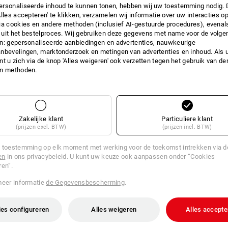
rsonaliseerde inhoud te kunnen tonen, hebben wij uw toestemming nodig. 
Alles accepteren' te klikken, verzamelen wij informatie over uw interacties o
ia cookies en andere methoden (inclusief AI-gestuurde procedures), evenal
uit het bestelproces. Wij gebruiken deze gegevens met name voor de volge
n: gepersonaliseerde aanbiedingen en advertenties, nauwkeurige
nbevelingen, marktonderzoek en metingen van advertenties en inhoud. Als u 
t u zich via de knop 'Alles weigeren' ook verzetten tegen het gebruik van der
en methoden.
Zakelijke klant
Particuliere klant
(prijzen excl. BTW)
(prijzen incl. BTW)
 toestemming op elk moment met werking voor de toekomst intrekken via 
JACKS VINDEN
en
in ons privacybeleid. U kunt uw keuze ook aanpassen onder “Cookies
ren”.
PLAATS VA
ZOEKEN
meer informatie
de Gegevensbescherming
.
nele jack CI, dames
es configureren
Alles weigeren
Alles accepte
naar de jackzoeker