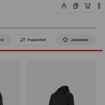
ers
Populariteit
Jackzoeker
ers
Populariteit
Jackzoeker