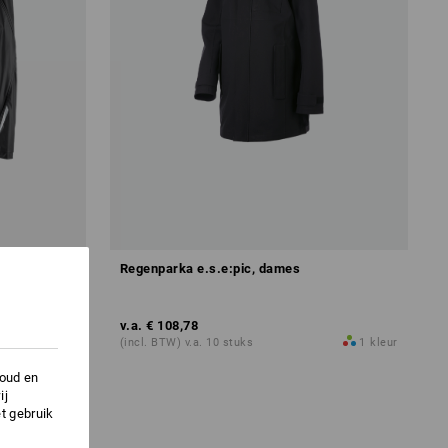
flex,
Regenparka e.s.e:pic, dames
v.a.
€ 108,78
1
kleur
(incl. BTW) v.a. 10 stuks
1
kleur
houd en
ij
t gebruik