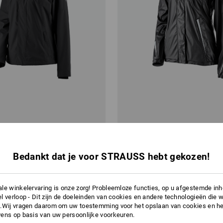
.s.concrete, dames
Regenjack e.s.motion 2020 super
dames
Bedankt dat je voor STRAUSS hebt gekozen!
v.a.
€ 66,43
a. 10 stuks
4
kleuren
(incl. BTW) v.a. 10 stuks
le winkelervaring is onze zorg! Probleemloze functies, op u afgestemde in
l verloop - Dit zijn de doeleinden van cookies en andere technologieën die w
.Wij vragen daarom om uw toestemming voor het opslaan van cookies en he
ens op basis van uw persoonlijke voorkeuren.