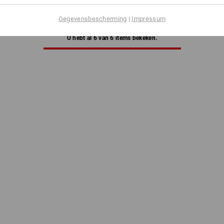
a. 10 stuks
4
kleuren
Gegevensbescherming
|
Impressum
U hebt al 6 van 6 items bekeken.