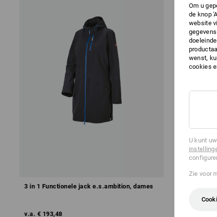
Om u gepe
de knop '
website v
gegevens 
doeleinde
productaa
wenst, kun
cookies 
U kunt uw
instelling
configure
Zie voor 
3 in 1 Functionele jack e.s.ambition, dames
e.s. Functio
Cooki
v.a.
€ 193,48
v.a.
€ 60,38