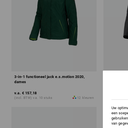
3-in-1 functioneel jack e.s.motion 2020,
Regenjack e
dames
v.a.
€ 157,18
v.a.
€ 68,85
(incl. BTW) v.a. 10 stuks
12
kleuren
(incl. BTW) v.
Uw optima
een soepe
gebruiken
van gegev