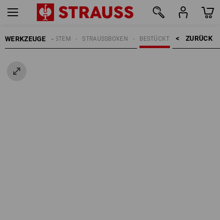
ZURÜCK    >
WERKZEUGE
STRAUSSBOX SYSTEM
STRAUSSBOXEN
BESTÜCKT