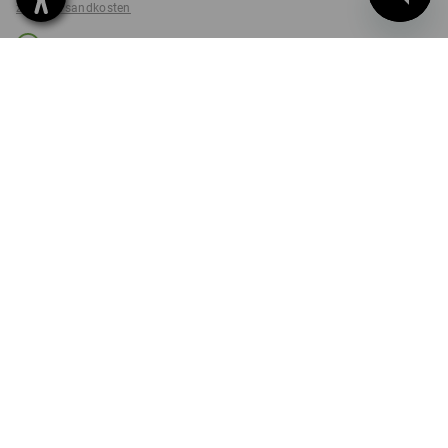
zzgl. Versandkosten
Lieferzeit ca. 3-5 Werktage
AUSFÜHRUNG
Midi+
Set
PRODUKTINFO
BESCHREIBUNG
SET BESTEHEND AUS: