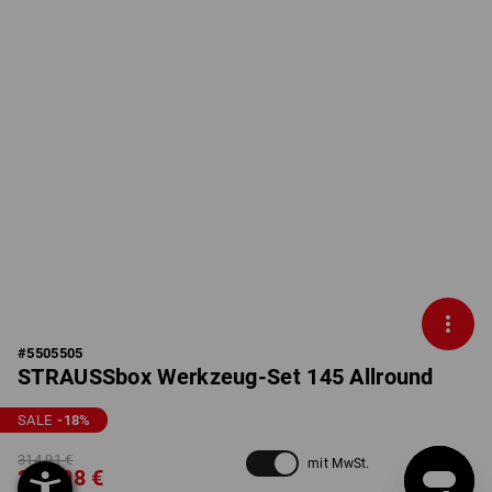
#
5505505
STRAUSSbox Werkzeug-Set 145 Allround
SALE
-18
%
314,91 €
mit MwSt.
256,08 €