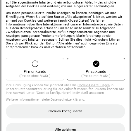
auf Sie abgestimmte Inhalte und ein reibungsloser Ablauf - das sind die
Aufgaben der Cookies und weiterer, von uns eingesetzter Technologien.
Um Ihnen personalisierte Inhalte anzeigen zu können, benötigen wir Ihre
Einwilligung. Wenn Sie auf den Button „Alle akzeptieren“ klicken, werden wir
anhand von Cookies und weiteren (auch KI-gestützten) Verfahren
Informationen über Ihre Interaktionen auf unserer Internetseite sowie Daten
aus dem Bestellprozess erfassen und diese insbesondere zu folgenden
Zwecken nutzen: personalisierte, auf Sie zugeschnittene Angebote und
Anzeigen, passgenaue Produktempfehlungen, Marktforschung sowie
Anzeigen- und Inhaltsmessungen. Sollten Sie dies nicht wünschen, können
Sie sich per Klick auf den Button “Alle ablehnen” auch gegen den Einsatz
entsprechender Cookies und Verfahren entscheiden.
Firmenkunde
Privatkunde
(Preise ohne MwSt.)
(Preise mit MwSt.)
Ihre Einwilligung können Sie jederzeit über die
Cookie-Einstellungen
in
unserer Datenschutzerklärung für die Zukunft widerrufen. Zudem können Sie
Ihre Auswahl unter "Cookies konfigurieren" individuell anpassen
Weitere Informationen siehe
Datenschutzerklärung
.
Cookies konfigurieren
Alle ablehnen