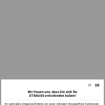
DE
IT
Wir freuen uns, dass Sie sich für
STRAUSS entschieden haben!
Ihr optimales Shopping-Erlebnis ist unser Anliegen! Einwandfreie Funktionen,