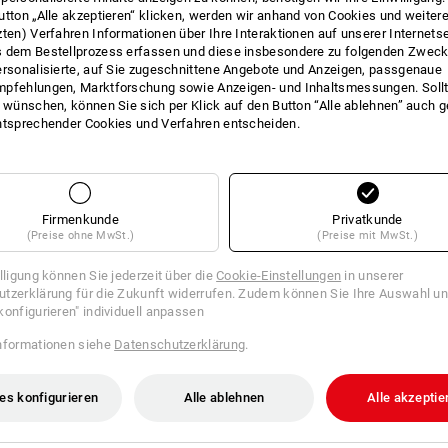
utton „Alle akzeptieren“ klicken, werden wir anhand von Cookies und weiter
INFO
zten) Verfahren Informationen über Ihre Interaktionen auf unserer Internets
 dem Bestellprozess erfassen und diese insbesondere zu folgenden Zwec
ersonalisierte, auf Sie zugeschnittene Angebote und Anzeigen, passgenaue
pfehlungen, Marktforschung sowie Anzeigen- und Inhaltsmessungen. Sollt
t wünschen, können Sie sich per Klick auf den Button “Alle ablehnen” auch 
ntsprechender Cookies und Verfahren entscheiden.
BESCHREIBUNG
Deckel-Werkzeugtafel mit 11 
abnehmbare Werkzeugtafel mit
Firmenkunde
Vorderseite und 10 verschiede
Privatkunde
(Preise ohne MwSt.)
(Preise mit MwSt.)
passend für:
illigung können Sie jederzeit über die
Cookie-Einstellungen
in unserer
STRAUSSbox 145 large
tzerklärung für die Zukunft widerrufen. Zudem können Sie Ihre Auswahl un
STRAUSSbox 165 large
konfigurieren" individuell anpassen
STRAUSSbox 280 large
nformationen siehe
Datenschutzerklärung
.
es konfigurieren
Alle ablehnen
Alle akzeptie