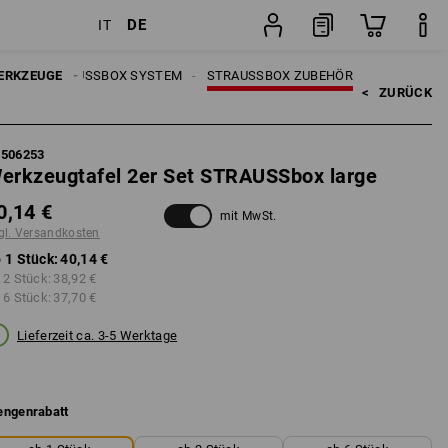
DE
IT
Stück
UGE
ERKZEUGE
STRAUSSBOX SYSTEM
STRAUSSBOX ZUBEHÖR
<   
ZURÜCK
5506253
erkzeugtafel 2er Set STRAUSSbox large
0,14 €
mit MwSt.
gl. Versandkosten
 1 Stück:
40,14 €
 2 Stück:
38,92 €
 6 Stück:
37,70 €
Lieferzeit ca. 3-5 Werktage
ngenrabatt