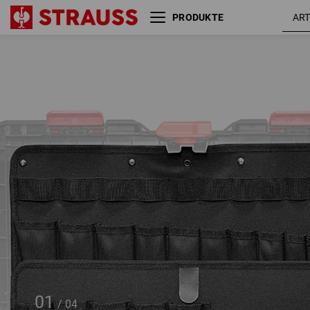
PRODUKTE
Werkzeugtafel 2er Set
STRAUSSbox large
01
/
04