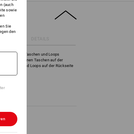
en (auch
eite sowie
ken
en Sie
gegen den
DETAILS
verschiedenen Taschen und Loops
 15 verschiedenen Taschen auf der
nen Taschen und Loops auf der Rückseite
ter
ren