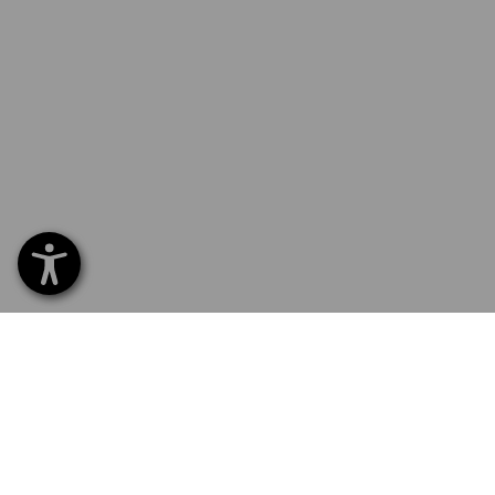
SERVICE 0471 1430 121
SERV
Hom