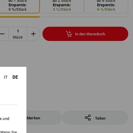
ab 1 Stück
ab 2 Stück
ab 6 Stück
Ersparnis:
Ersparnis:
Ersparnis:
0
%/
Stück
3
%/
Stück
6
%/
Stück
In den Warenkorb
Stück
DE
IT
Merken
Teilen
es und
. Wenn Sie