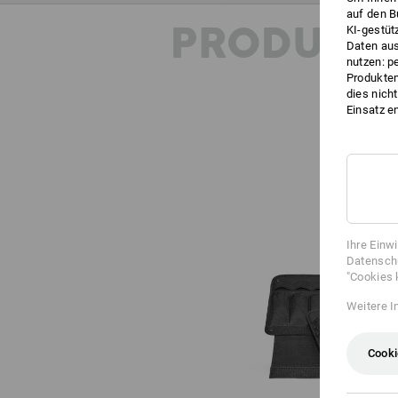
auf den B
PRODUKT
KI-gestüt
Daten aus
nutzen: p
Produktem
dies nich
Einsatz e
Ihre Einw
Datenschu
"Cookies 
Weitere I
Cooki