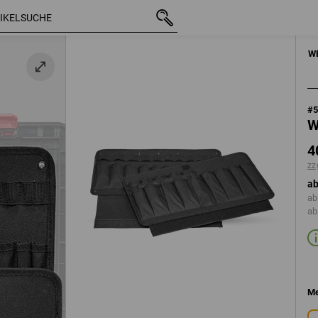
mit MwSt.
40,14 €
zzgl. Versandkosten
HANDWERKZE
W
#
W
4
zz
ab
ab
ab
Me