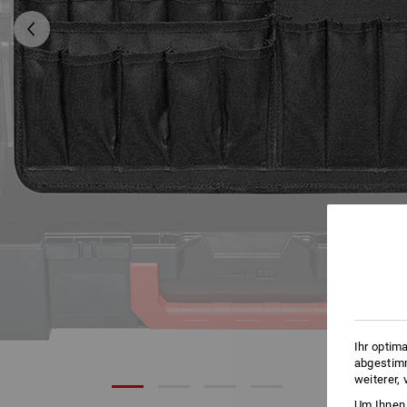
Ihr optim
abgestimm
weiterer,
Um Ihnen 