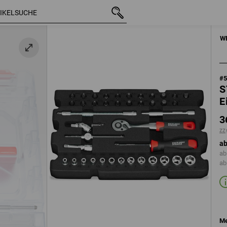
mit MwSt.
36,48 €
zzgl. Versandkosten
HANDWERKZE
W
#
S
E
3
zz
ab
ab
ab
Me