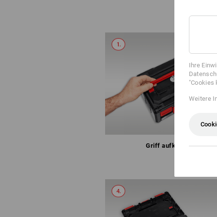
Ihre Einw
Datenschu
"Cookies 
Weitere I
Cooki
Griff aufklappen