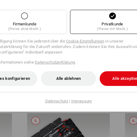
KOMPAKT & ÜBERSICHTLICH
Firmenkunde
Privatkunde
(Preise ohne MwSt.)
(Preise mit MwSt.)
illigung können Sie jederzeit über die
Cookie-Einstellungen
in unserer
tzerklärung für die Zukunft widerrufen. Zudem können Sie Ihre Auswahl un
konfigurieren" individuell anpassen
nformationen siehe
Datenschutzerklärung
.
es konfigurieren
Alle ablehnen
Alle akzeptie
STRAUSSbox 125 small öffnen
Deck
Datenschutz
|
Impressum