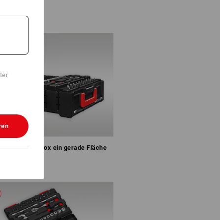
ter
ren
el bildet mit Box ein gerade Fläche