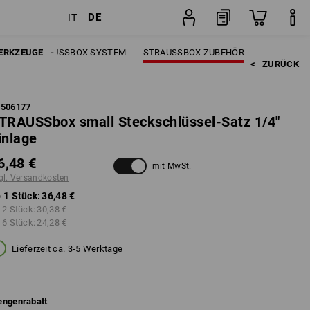
DE
IT
Stück
UGE
ERKZEUGE
STRAUSSBOX SYSTEM
STRAUSSBOX ZUBEHÖR
<   
ZURÜCK
5506177
TRAUSSbox small Steckschlüssel-Satz 1/4"
inlage
6,48 €
mit MwSt.
gl. Versandkosten
 1 Stück:
36,48 €
 2 Stück:
30,38 €
 6 Stück:
24,28 €
Lieferzeit ca. 3-5 Werktage
ngenrabatt