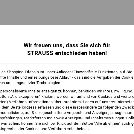
Wir freuen uns, dass Sie sich für
STRAUSS entschieden haben!
ales Shopping-Erlebnis ist unser Anliegen! Einwandfreie Funktionen, auf Sie
te Inhalte und ein reibungsloser Ablauf - das sind die Aufgaben der Cooki
 von uns eingesetzter Technologien.
STRAUSSbox 125 small
personalisierte Inhalte anzeigen zu können, benötigen wir Ihre Einwilligung
utton „Alle akzeptieren“ klicken, werden wir anhand von Cookies und weiter
zten) Verfahren Informationen über Ihre Interaktionen auf unserer Internets
 dem Bestellprozess erfassen und diese insbesondere zu folgenden Zwec
ersonalisierte, auf Sie zugeschnittene Angebote und Anzeigen, passgenaue
pfehlungen, Marktforschung sowie Anzeigen- und Inhaltsmessungen. Sollt
ATZSPAREND MIT OPTIMALEM ZUGRI
t wünschen, können Sie sich per Klick auf den Button “Alle ablehnen” auch 
ntsprechender Cookies und Verfahren entscheiden.