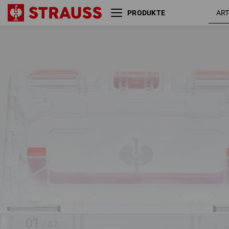
PRODUKTE
STRAUSSbox small
Steckschlüssel-Satz 1/4"
Einlage
01
/
07