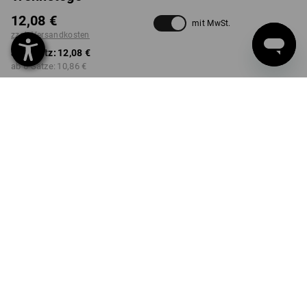
12,08 €
mit MwSt.
zzgl. Versandkosten
ab 1 Satz:
12,08 €
ab 6 Sätze:
10,86 €
Lieferzeit ca. 3-5 Werktage
Mengenrabatt
ab 1 Satz
ab 6 Sätze
Ersparnis:
Ersparnis:
0
%/
Satz
10
%/
Sätze
Satz
PRODUKTINFO