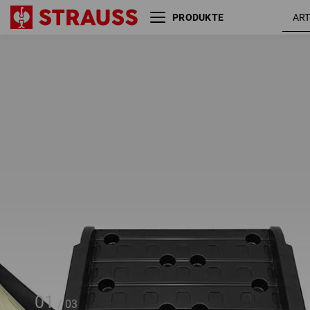
PRODUKTE
STRAUSSbox 118 midi tool
boxes, 6 Boxen
01
/
03