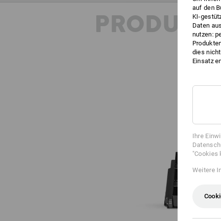
auf den B
PRODUKT
KI-gestüt
Daten aus
nutzen: p
Produktem
dies nich
Einsatz e
Ihre Einw
Datenschu
"Cookies 
Weitere I
Cooki