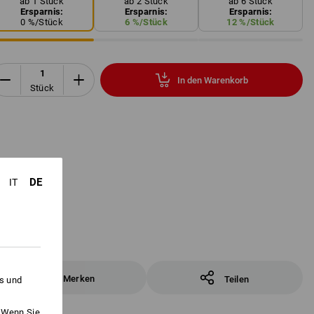
ab 1 Stück
ab 2 Stück
ab 6 Stück
Ersparnis:
Ersparnis:
Ersparnis:
0
%/
Stück
6
%/
Stück
12
%/
Stück
In den Warenkorb
Stück
DE
IT
Merken
Teilen
es und
. Wenn Sie