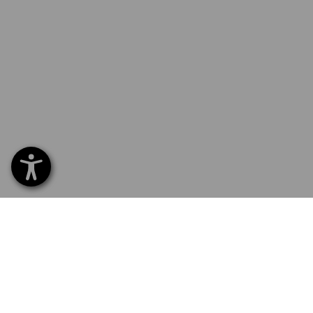
SERVICE 0471 1430 121
SERV
Hom