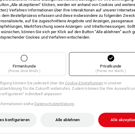
utton „Alle akzeptieren“ klicken, werden wir anhand von Cookies und weiter
INFO
zten) Verfahren Informationen über Ihre Interaktionen auf unserer Internets
 dem Bestellprozess erfassen und diese insbesondere zu folgenden Zwec
ersonalisierte, auf Sie zugeschnittene Angebote und Anzeigen, passgenaue
pfehlungen, Marktforschung sowie Anzeigen- und Inhaltsmessungen. Sollt
t wünschen, können Sie sich per Klick auf den Button “Alle ablehnen” auch 
ntsprechender Cookies und Verfahren entscheiden.
BESCHREIBUNG
Kombination von insgesamt 6 S
für kleine Bauteile, Zubehör u
Firmenkunde
die 6 Insertboxen aus extrem 
Privatkunde
(Preise ohne MwSt.)
(Preise mit MwSt.)
anordnen
kein Verrutschen mehr: Mit der
illigung können Sie jederzeit über die
Cookie-Einstellungen
in unserer
die Sortiereinsätze sicher an O
tzerklärung für die Zukunft widerrufen. Zudem können Sie Ihre Auswahl un
integrierte Halterung für 5 Bits
konfigurieren" individuell anpassen
kompatibel mit STRAUSSbox 1
*Nicht im Lieferumfang enthalten.
nformationen siehe
Datenschutzerklärung
.
Lieferung ohne Inhalt.
es konfigurieren
Alle ablehnen
Alle akzeptie