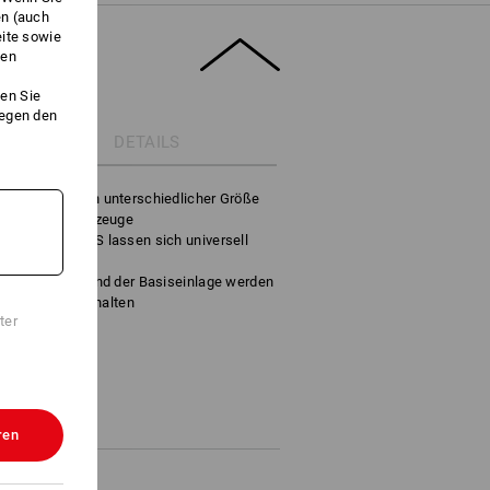
en (auch
eite sowie
ken
en Sie
gegen den
DETAILS
ortiereinsätzen unterschiedlicher Größe
nd längere Werkzeuge
bruchfestem ABS lassen sich universell
 Deckelfolie* und der Basiseinlage werden
rt und Stelle gehalten
ter
18 midi*
ren