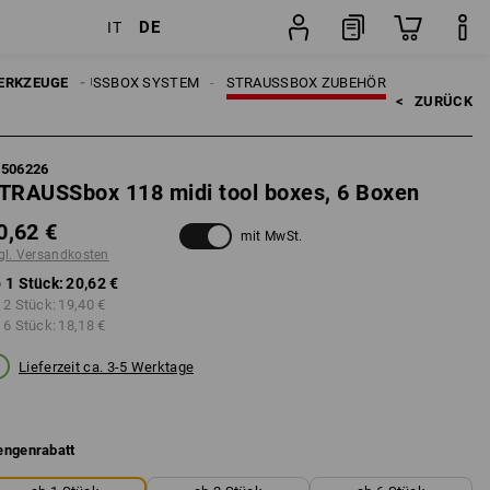
DE
IT
Stück
UGE
ERKZEUGE
STRAUSSBOX SYSTEM
STRAUSSBOX ZUBEHÖR
<   
ZURÜCK
5506226
TRAUSSbox 118 midi tool boxes, 6 Boxen
0,62 €
mit MwSt.
gl. Versandkosten
 1 Stück:
20,62 €
 2 Stück:
19,40 €
 6 Stück:
18,18 €
Lieferzeit ca. 3-5 Werktage
ngenrabatt