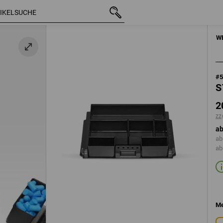
mit MwSt.
20,62 €
zzgl. Versandkosten
HANDWERKZE
W
#
S
2
zz
ab
ab
ab
Me