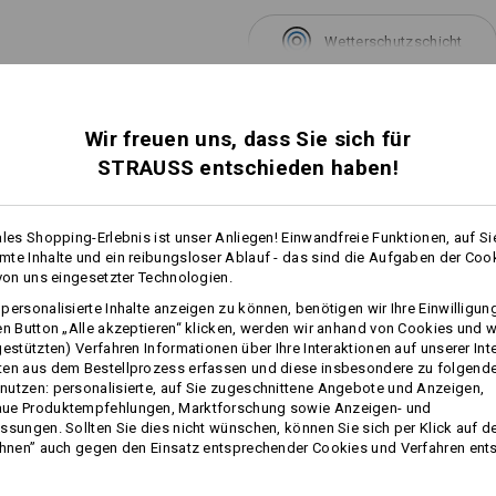
Wetterschutzschicht
mehr
Personalisierung:
Wir freuen uns, dass Sie sich für
TCH
STRAUSS entschieden haben!
Selbst gestalten
ales Shopping-Erlebnis ist unser Anliegen! Einwandfreie Funktionen, auf Si
te Inhalte und ein reibungsloser Ablauf - das sind die Aufgaben der Coo
 von uns eingesetzter Technologien.
personalisierte Inhalte anzeigen zu können, benötigen wir Ihre Einwilligu
en Button „Alle akzeptieren“ klicken, werden wir anhand von Cookies und w
gestützten) Verfahren Informationen über Ihre Interaktionen auf unserer Int
ten aus dem Bestellprozess erfassen und diese insbesondere zu folgend
utzen: personalisierte, auf Sie zugeschnittene Angebote und Anzeigen,
e.s. Berufshose Chino, Damen
ue Produktempfehlungen, Marktforschung sowie Anzeigen- und
ssungen. Sollten Sie dies nicht wünschen, können Sie sich per Klick auf d
ehnen” auch gegen den Einsatz entsprechender Cookies und Verfahren ent