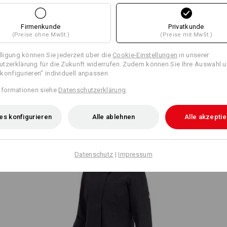
S
Firmenkunde
Privatkunde
(Preise ohne MwSt.)
(Preise mit MwSt.)
illigung können Sie jederzeit über die
Cookie-Einstellungen
in unserer
tzerklärung für die Zukunft widerrufen. Zudem können Sie Ihre Auswahl u
konfigurieren" individuell anpassen
ow
e.s. Berufshose pocket, Damen
nformationen siehe
Datenschutzerklärung
.
es konfigurieren
Alle ablehnen
Alle akzepti
+
Datenschutz
|
Impressum
Berufsjacke langarm e.s.fusion,
Damen