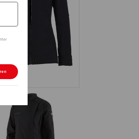
oftshell Jacke e.s.fusion, Damen
nter
eren
e.s. Kochhemd, Damen