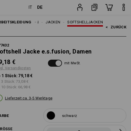
DE
IT
Stück
RBEITSKLEIDUNG
DAMEN
JACKEN
SOFTSHELLJACKEN
<   
ZURÜCK
77432
oftshell Jacke e.s.fusion, Damen
9,18 €
mit MwSt.
gl. Versandkosten
 1 Stück:
79,18 €
 3 Stück:
73,08 €
 10 Stück:
66,98 €
Lieferzeit ca. 3-5 Werktage
ARBE
schwarz
RÖSSE