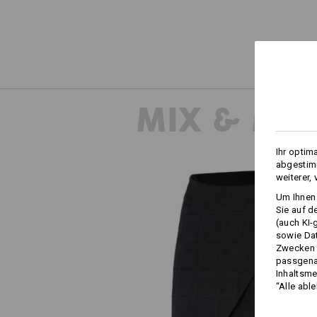
MIX & MA
Ihr optim
abgestimm
weiterer,
Um Ihnen 
Sie auf d
(auch KI-
sowie Da
Zwecken n
Berufshosenrock e.s.fusion
passgena
Inhaltsme
“Alle abl