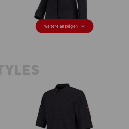
weitere anzeigen
TYLES
Berufsjacke kurzarm e.s.fusion,
n
Herren