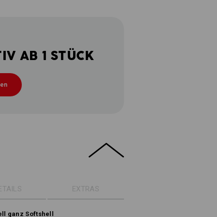
V AB 1 STÜCK
ten
ETAILS
EXTRAS
ll ganz Softshell