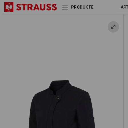
PRODUKTE
Softshell Jacke e.s.fusion,
Damen