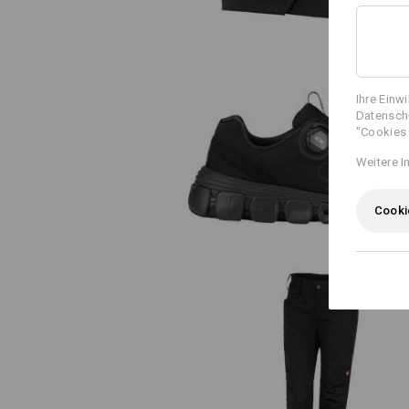
Ihre Einw
Datenschu
"Cookies 
O1 Berufsschuhe e.s. Rexburg l
Weitere I
Cooki
e.s. Berufshose base, Damen