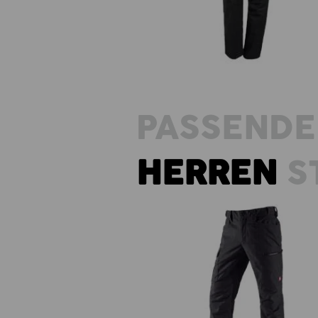
PASSENDE
HERREN
S
e.s. Berufshose pocket, Herre