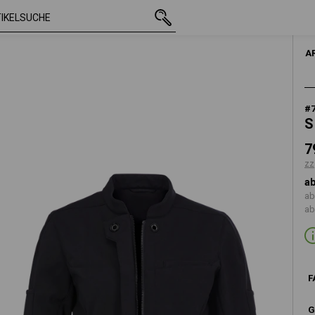
mit MwSt.
79,18 €
S
schwarz
zzgl. Versandkosten
A
#
S
7
zz
ab
ab
ab
F
G