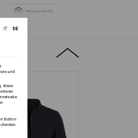
Wärmeschicht
DE
IT
Logoservice
e
kies und
ng. Wenn
eiteren
ernetseite
en
en Button
scheiden.