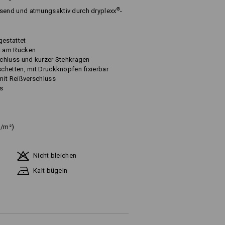
®
end und atmungsaktiv durch dryplexx
-
gestattet
n am Rücken
chluss und kurzer Stehkragen
chetten, mit Druckknöpfen fixierbar
mit Reißverschluss
ss
g/m²)
Nicht bleichen
Kalt bügeln