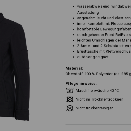
wasserabweisend, windabweis
Ausstattung
angenehm leicht und elastisch
innen komplett mit Fleece aus
komfortable Bewegungsfalte
durchgehender Front-Reißvers
leichtes Umschlagen der Mans
2 Ärmel- und 2 Schubtaschen 
Brusttasche mit Klettverschlu
outdoor-geeignet
Material:
Oberstoff
100
%
Polyester
(ca. 285 
Pflegehinweise:
Maschinenwäsche 40 °C
Nicht im Trockner trocknen
Nicht trockenreinigen