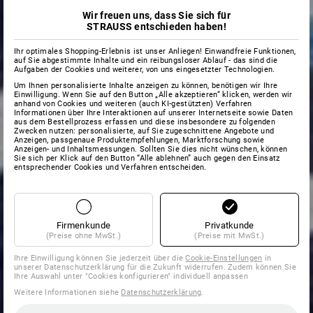
Wir freuen uns, dass Sie sich für
STRAUSS entschieden haben!
Ihr optimales Shopping-Erlebnis ist unser Anliegen! Einwandfreie Funktionen,
auf Sie abgestimmte Inhalte und ein reibungsloser Ablauf - das sind die
Aufgaben der Cookies und weiterer, von uns eingesetzter Technologien.
Um Ihnen personalisierte Inhalte anzeigen zu können, benötigen wir Ihre
Einwilligung. Wenn Sie auf den Button „Alle akzeptieren“ klicken, werden wir
anhand von Cookies und weiteren (auch KI-gestützten) Verfahren
Informationen über Ihre Interaktionen auf unserer Internetseite sowie Daten
aus dem Bestellprozess erfassen und diese insbesondere zu folgenden
Zwecken nutzen: personalisierte, auf Sie zugeschnittene Angebote und
Anzeigen, passgenaue Produktempfehlungen, Marktforschung sowie
Anzeigen- und Inhaltsmessungen. Sollten Sie dies nicht wünschen, können
Sie sich per Klick auf den Button “Alle ablehnen” auch gegen den Einsatz
entsprechender Cookies und Verfahren entscheiden.
Firmenkunde
Privatkunde
(Preise ohne MwSt.)
(Preise mit MwSt.)
Ihre Einwilligung können Sie jederzeit über die
Cookie-Einstellungen
in
unserer Datenschutzerklärung für die Zukunft widerrufen. Zudem können Sie
Ihre Auswahl unter "Cookies konfigurieren" individuell anpassen
Weitere Informationen siehe
Datenschutzerklärung
.