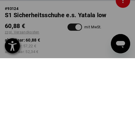
#
93124
S1 Sicherheitsschuhe e.s. Yatala low
60,88 €
mit MwSt.
zzgl. Versandkosten
ab 1 Paar:
60,88 €
ab 3 Paar:
57,22 €
ab 10 Paar:
52,34 €
Lieferzeit ca. 3-5 Werktage
FARBE
GRÖSSE
40
wählen
wählen
dunkelblau
Mengenrabatt
ab 1 Paar
ab 3 Paar
ab 10 Paar
Ersparnis:
Ersparnis:
Ersparnis: