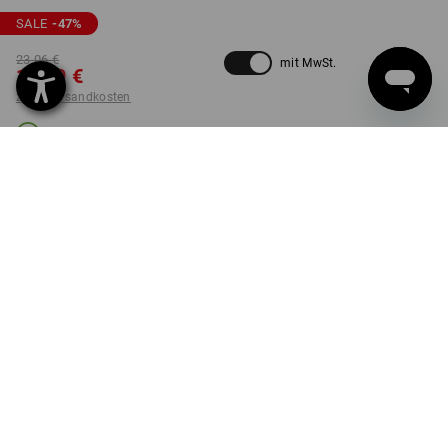
SALE
-47
%
23,06 €
mit MwSt.
12,19 €
zzgl. Versandkosten
Lieferzeit ca. 3-5 Werktage
FARBE
GRÖSSE
XS
wählen
wählen
nordicgrau
Stück
LIEFERUNG NUR SOLANGE DER VORRAT REICHT!