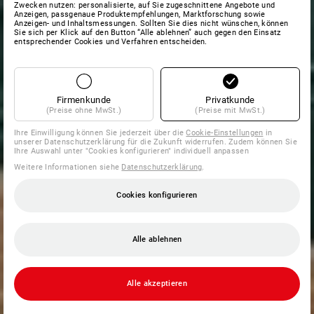
Zwecken nutzen: personalisierte, auf Sie zugeschnittene Angebote und
Anzeigen, passgenaue Produktempfehlungen, Marktforschung sowie
Anzeigen- und Inhaltsmessungen. Sollten Sie dies nicht wünschen, können
Sie sich per Klick auf den Button “Alle ablehnen” auch gegen den Einsatz
entsprechender Cookies und Verfahren entscheiden.
Firmenkunde
Privatkunde
(Preise ohne MwSt.)
(Preise mit MwSt.)
Ihre Einwilligung können Sie jederzeit über die
Cookie-Einstellungen
in
unserer Datenschutzerklärung für die Zukunft widerrufen. Zudem können Sie
Ihre Auswahl unter "Cookies konfigurieren" individuell anpassen
Weitere Informationen siehe
Datenschutzerklärung
.
Cookies konfigurieren
Alle ablehnen
Alle akzeptieren