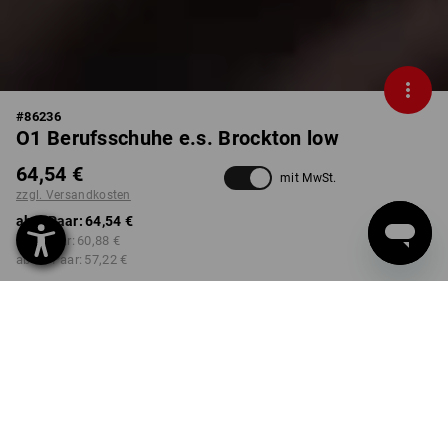
#
86236
O1 Berufsschuhe e.s. Brockton low
64,54 €
mit MwSt.
zzgl. Versandkosten
ab 1 Paar:
64,54 €
ab 3 Paar:
60,88 €
ab 10 Paar:
57,22 €
Lieferzeit ca. 3-5 Werktage
FARBE
GRÖSSE
41
wählen
wählen
grün