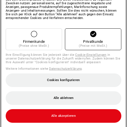
Zwecken nutzen: personalisierte, auf Sie zugeschnittene Angebote und
Anzeigen, passgenaue Produktempfehlungen, Marktforschung sowie
Anzeigen- und Inhaltsmessungen. Sollten Sie dies nicht wünschen, können
Sie sich per Klick auf den Button “Alle ablehnen” auch gegen den Einsatz
entsprechender Cookies und Verfahren entscheiden.
Firmenkunde
Privatkunde
(Preise ohne MwSt.)
(Preise mit MwSt.)
Ihre Einwilligung können Sie jederzeit über die
Cookie-Einstellungen
in
unserer Datenschutzerklärung für die Zukunft widerrufen. Zudem können Sie
Ihre Auswahl unter "Cookies konfigurieren" individuell anpassen
Weitere Informationen siehe
Datenschutzerklärung
.
Cookies konfigurieren
Alle ablehnen
Alle akzeptieren