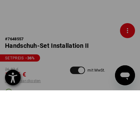
#
7648557
Handschuh-Set Installation II
SETPREIS
-36
%
26,82 €
mit MwSt.
16,96 €
zzgl. Versandkosten
Lieferzeit ca. 3-5 Werktage
GRÖSSE
7
wählen