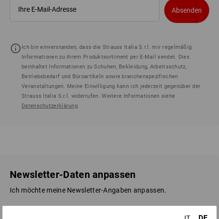
Absenden
Ich bin einverstanden, dass die Strauss Italia S.r.l. mir regelmäßig
Informationen zu ihrem Produktsortiment per E-Mail sendet. Dies
beinhaltet Informationen zu Schuhen, Bekleidung, Arbeitsschutz,
Betriebsbedarf und Büroartikeln sowie branchenspezifischen
Veranstaltungen. Meine Einwilligung kann ich jederzeit gegenüber der
Strauss Italia S.r.l. widerrufen. Weitere Informationen siehe
Datenschutzerklärung
.
Newsletter-Daten anpassen
Ich möchte meine Newsletter-Angaben anpassen.
aktuelle E-Mail Adresse
DE
IT