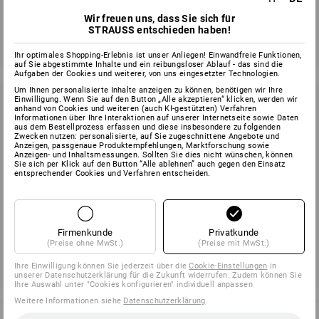
Wir freuen uns, dass Sie sich für
Absenden
STRAUSS entschieden haben!
Ihr optimales Shopping-Erlebnis ist unser Anliegen! Einwandfreie Funktionen,
auf Sie abgestimmte Inhalte und ein reibungsloser Ablauf - das sind die
Aufgaben der Cookies und weiterer, von uns eingesetzter Technologien.
Um Ihnen personalisierte Inhalte anzeigen zu können, benötigen wir Ihre
Einwilligung. Wenn Sie auf den Button „Alle akzeptieren“ klicken, werden wir
Newsletter abbestellen
anhand von Cookies und weiteren (auch KI-gestützten) Verfahren
Informationen über Ihre Interaktionen auf unserer Internetseite sowie Daten
aus dem Bestellprozess erfassen und diese insbesondere zu folgenden
Sie möchten den Strauss Newsletter künftig nicht mehr
Zwecken nutzen: personalisierte, auf Sie zugeschnittene Angebote und
Anzeigen, passgenaue Produktempfehlungen, Marktforschung sowie
erhalten? Nutzen Sie bitte den Abmelde-Link im unteren Bereich
Anzeigen- und Inhaltsmessungen. Sollten Sie dies nicht wünschen, können
eines erhaltenen Newsletters, um sich abzumelden.
Sie sich per Klick auf den Button “Alle ablehnen” auch gegen den Einsatz
entsprechender Cookies und Verfahren entscheiden.
Firmenkunde
Privatkunde
(Preise ohne MwSt.)
(Preise mit MwSt.)
Ihre Einwilligung können Sie jederzeit über die
Cookie-Einstellungen
in
unserer Datenschutzerklärung für die Zukunft widerrufen. Zudem können Sie
Ihre Auswahl unter "Cookies konfigurieren" individuell anpassen
Weitere Informationen siehe
Datenschutzerklärung
.