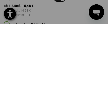
ab 1 Stück:
15,48 €
ab 3 Stück:
14,28 €
ab 6 Stück:
13,08 €
Lieferzeit ca. 3-5 Werktage
FARBE
wählen
schwarz / warngelb / warnorange
Mengenrabatt
ab 1 Stück
ab 3 Stück
ab 6 Stück
Ersparnis:
Ersparnis:
Ersparnis:
0
%/
Stück
8
%/
Stück
16
%/
Stück
Stück