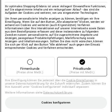
Ihr optimales Shopping-Erlebnis ist unser Anliegen! Einwandfreie Funktionen,
auf Sie abgestimmte Inhalte und ein reibungsloser Ablauf - das sind die
Aufgaben der Cookies und weiterer, von uns eingesetzter Technologien.
Um Ihnen personalisierte Inhalte anzeigen zu können, benötigen wir Ihre
Einwilligung. Wenn Sie auf den Button „Alle akzeptieren“ klicken, werden wir
anhand von Cookies und weiteren (auch KI-gestützten) Verfahren
Informationen über Ihre Interaktionen auf unserer Internetseite sowie Daten
aus dem Bestellprozess erfassen und diese insbesondere zu folgenden
Zwecken nutzen: personalisierte, auf Sie zugeschnittene Angebote und
Anzeigen, passgenaue Produktempfehlungen, Marktforschung sowie
Anzeigen- und Inhaltsmessungen. Sollten Sie dies nicht wünschen, können
Sie sich per Klick auf den Button “Alle ablehnen” auch gegen den Einsatz
entsprechender Cookies und Verfahren entscheiden.
Firmenkunde
Privatkunde
(Preise ohne MwSt.)
(Preise mit MwSt.)
Ihre Einwilligung können Sie jederzeit über die
Cookie-Einstellungen
in
unserer Datenschutzerklärung für die Zukunft widerrufen. Zudem können Sie
Ihre Auswahl unter "Cookies konfigurieren" individuell anpassen
Weitere Informationen siehe
Datenschutzerklärung
.
Cookies konfigurieren