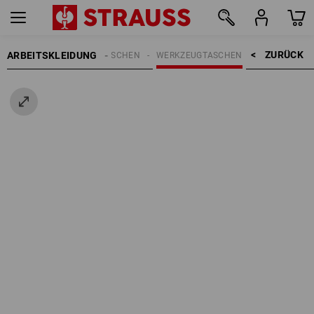
ZURÜCK    >
ARBEITSKLEIDUNG
EN
ACCESSOIRES
TASCHEN
WERKZEUGTASCHEN