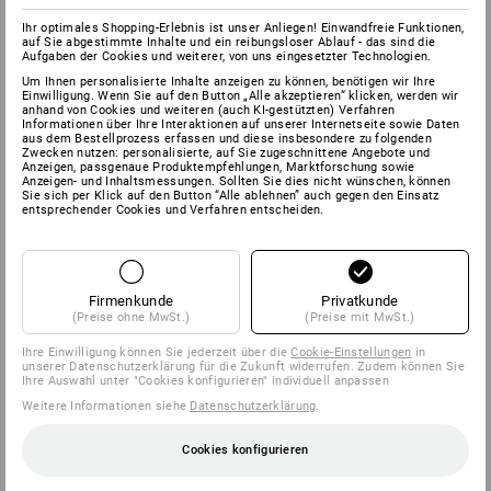
Ihr optimales Shopping-Erlebnis ist unser Anliegen! Einwandfreie Funktionen,
auf Sie abgestimmte Inhalte und ein reibungsloser Ablauf - das sind die
Aufgaben der Cookies und weiterer, von uns eingesetzter Technologien.
Um Ihnen personalisierte Inhalte anzeigen zu können, benötigen wir Ihre
Einwilligung. Wenn Sie auf den Button „Alle akzeptieren“ klicken, werden wir
anhand von Cookies und weiteren (auch KI-gestützten) Verfahren
Informationen über Ihre Interaktionen auf unserer Internetseite sowie Daten
aus dem Bestellprozess erfassen und diese insbesondere zu folgenden
Zwecken nutzen: personalisierte, auf Sie zugeschnittene Angebote und
Anzeigen, passgenaue Produktempfehlungen, Marktforschung sowie
Anzeigen- und Inhaltsmessungen. Sollten Sie dies nicht wünschen, können
Sie sich per Klick auf den Button “Alle ablehnen” auch gegen den Einsatz
entsprechender Cookies und Verfahren entscheiden.
Firmenkunde
Privatkunde
(Preise ohne MwSt.)
(Preise mit MwSt.)
Ihre Einwilligung können Sie jederzeit über die
Cookie-Einstellungen
in
unserer Datenschutzerklärung für die Zukunft widerrufen. Zudem können Sie
Ihre Auswahl unter "Cookies konfigurieren" individuell anpassen
Weitere Informationen siehe
Datenschutzerklärung
.
Cookies konfigurieren