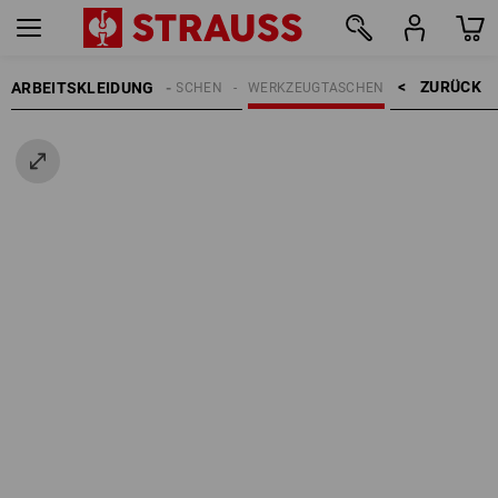
ZURÜCK    >
ARBEITSKLEIDUNG
EN
ACCESSOIRES
TASCHEN
WERKZEUGTASCHEN