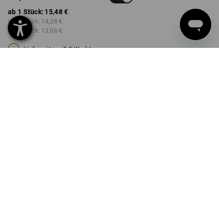
ab 1 Stück:
15,48 €
ab 3 Stück:
14,28 €
ab 6 Stück:
13,08 €
Lieferzeit ca. 3-5 Werktage
FARBE
wählen
anthrazit / platin
Mengenrabatt
ab 1 Stück
ab 3 Stück
ab 6 Stück
Ersparnis:
Ersparnis:
Ersparnis:
0
%/
Stück
8
%/
Stück
16
%/
Stück
Stück