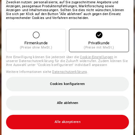
Zwecken nutzen: personalisierte, auf Sie zugeschnittene Angebote und
Anzeigen, passgenaue Produktempfehlungen, Marktforschung sowie
Anzeigen- und Inhaltsmessungen. Sollten Sie dies nicht wünschen, können
Sie sich per Klick auf den Button “Alle ablehnen” auch gegen den Einsatz
entsprechender Cookies und Verfahren entscheiden.
Firmenkunde
Privatkunde
(Preise ohne MwSt.)
(Preise mit MwSt.)
Ihre Einwilligung können Sie jederzeit über die
Cookie-Einstellungen
in
unserer Datenschutzerklärung für die Zukunft widerrufen. Zudem können Sie
Ihre Auswahl unter "Cookies konfigurieren" individuell anpassen
Weitere Informationen siehe
Datenschutzerklärung
.
Cookies konfigurieren
Alle ablehnen
Alle akzeptieren