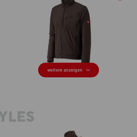
Jacke shellloft e.s.dynashield
weitere anzeigen
YLES