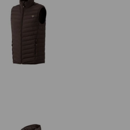
Weste e.s.motion ten