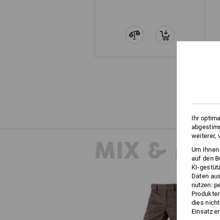
Ihr optim
abgestimm
weiterer,
MIX & MA
Um Ihnen 
auf den B
KI-gestüt
Daten aus
nutzen: p
Produktem
dies nich
Einsatz e