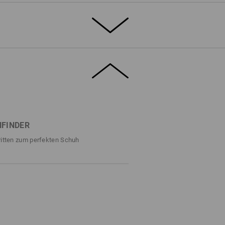
 SOMMER
, atmungsaktivem Canvas vereint der e.s.
 mit stahlharter Sicherheit. Zehenschutz,
, kraftstoffbeständige Sohle – hier
. Für frischen Komfort sorgt neben dem
sh-Innenfutter mit bequemen Polsterungen.
FINDER
 der definitiv auffällt – auch in der
ritten zum perfekten Schuh
DETAILS
S1 mit Stahlkappe
m coolen Retro-Style
Canvas