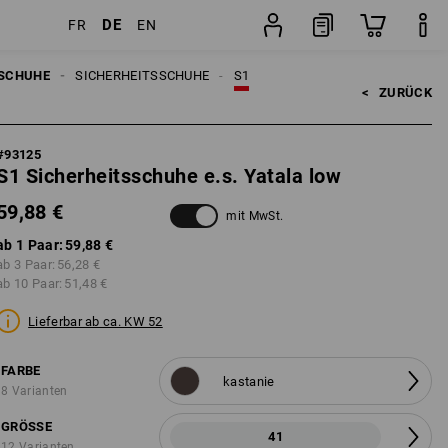
DE
FR
EN
Paar
SCHUHE
SICHERHEITSSCHUHE
S1
<   
ZURÜCK
#
93125
S1 Sicherheitsschuhe e.s. Yatala low
59,88 €
mit MwSt.
ab 1 Paar:
59,88 €
ab 3 Paar:
56,28 €
ab 10 Paar:
51,48 €
Lieferbar ab ca. KW 52
FARBE
kastanie
8 Varianten
GRÖSSE
41
12 Varianten