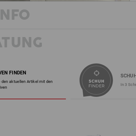
INFO
ATUNG
MIT SICHERHEIT COOL DURCH DEN
Dieser Schuh kann was! Aus robustem
Yatala low einen coolen Sommer-Style
Rutschhemmung und eine antistatische
steckt das volle S1-Schutzpaket drin
Canvas-Material auch das luftige Me
VEN FINDEN
SCHUH
Alles verpackt in einem lässigen Look,
 den aktuellen Artikel mit den
Camouflage-Variante.
In 3 Sch
iven
BESCHREIBUNG
EN ISO 20345:2022 + A1:2024 
sportlicher Sicherheitsschuh i
Obermaterial und Lasche aus 
lederfreie Ausstattung