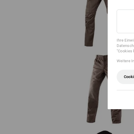
Bundhose e.s.motion ten
Ihre Einw
Datenschu
"Cookies 
Weitere I
Cooki
e.s. Worker-Jeans