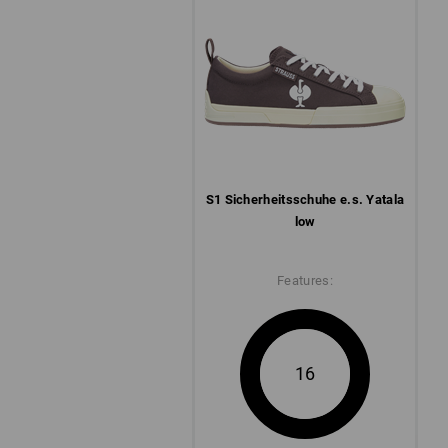
S1 Sicherheits­schuhe e.s. Yatala
low
Features:
16