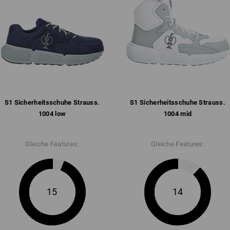
Lasche und Kragen angenehm g
atmungsaktives Mesh-Innenfut
ganzflächige und herausnehmb
rutschhemmende und komforta
SR, antistatisch, kraftstoffbes
°C
Gewicht: ca.
495
Gramm bei Größe
4
S1 Sicherheits­schuhe Strauss.​
S1 Sicherheits­schuhe Strauss.​
Klicken Sie auf den Button "Datenblatt
1004 low
1004 mid
Datenblatt
Gleiche Features:
Gleiche Features:
15
14