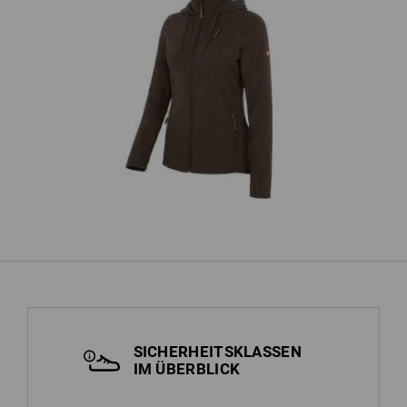
,
Kapuzen Fleece Jacke e.s.motion
F
2020, Damen
SICHERHEITSKLASSEN
IM ÜBERBLICK