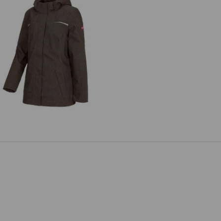
unktionsjacke e.s.motion denim,
Damen