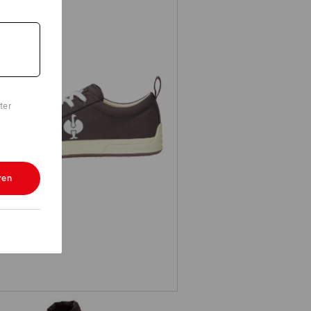
ter
 Sicherheitsschuhe e.s. Yatala low
ren