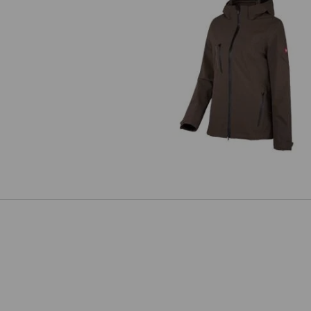
3 in 1 Funktionsjacke e.s.vision
Damen