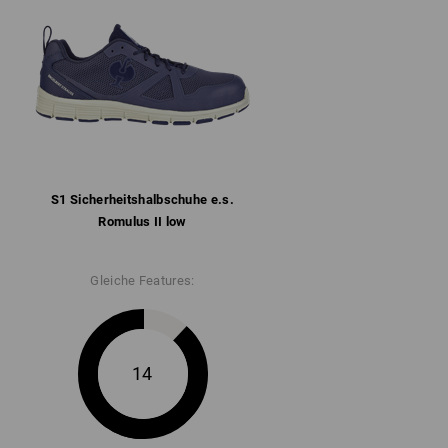
epolstert
ter mit Mikrofaser-Fersenverstärkung
are Einlegesohle
bel gedämpfte Gummi/Phylon-Sohle nach
tändig (FO) und hitzebeständig bis ca. 150
2
S1 Sicherheits­halbschuhe e.s.
" für weitere Informationen.
Romulus II low
Gleiche Features:
14