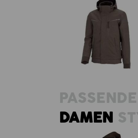
Winter Funktions-Pilotenjacke
e.s.motion denim
PASSENDE
DAMEN
ST