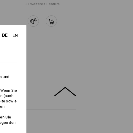
+1 weiteres Feature
DE
EN
es und
. Wenn Sie
en (auch
eite sowie
ken
en Sie
gegen den