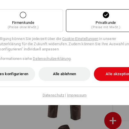
e.s. Worker-Jeans-Short
Firmenkunde
Privatkunde
(Preise ohne MwSt.)
(Preise mit MwSt.)
illigung können Sie jederzeit über die
Cookie-Einstellungen
in unserer
tzerklärung für die Zukunft widerrufen. Zudem können Sie Ihre Auswahl un
S1
konfigurieren" individuell anpassen
nformationen siehe
Datenschutzerklärung
.
es konfigurieren
Alle ablehnen
Alle akzeptie
Jeans e.s.motion denim
Datenschutz
|
Impressum
+