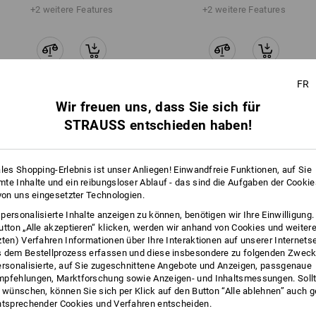
+2 weitere Features
+2 weitere Features
FR
Wir freuen uns, dass Sie sich für
Alle Details vergleichen
STRAUSS entschieden haben!
ales Shopping-Erlebnis ist unser Anliegen! Einwandfreie Funktionen, auf Sie
te Inhalte und ein reibungsloser Ablauf - das sind die Aufgaben der Cooki
 von uns eingesetzter Technologien.
TCH
personalisierte Inhalte anzeigen zu können, benötigen wir Ihre Einwilligung
utton „Alle akzeptieren“ klicken, werden wir anhand von Cookies und weiter
zten) Verfahren Informationen über Ihre Interaktionen auf unserer Internets
 dem Bestellprozess erfassen und diese insbesondere zu folgenden Zwec
ersonalisierte, auf Sie zugeschnittene Angebote und Anzeigen, passgenaue
pfehlungen, Marktforschung sowie Anzeigen- und Inhaltsmessungen. Sollt
t wünschen, können Sie sich per Klick auf den Button “Alle ablehnen” auch 
ntsprechender Cookies und Verfahren entscheiden.