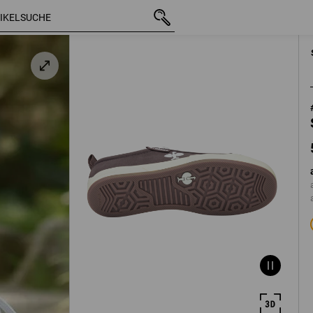
59,88 €
41
nie
mit MwSt.