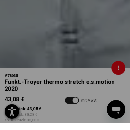
#
78035
Funkt.-Troyer thermo stretch e.s.motion
2020
43,08 €
mit MwSt.
ab 1 Stück:
43,08 €
ab 3 Stück:
38,28 €
ab 10 Stück:
35,88 €