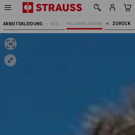
ZURÜCK    >
ARBEITSKLEIDUNG
HERREN
SHIRTS & CO.
PULLOVER | TROYER