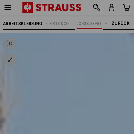
ZURÜCK    >
ARBEITSKLEIDUNG
HERREN
SHIRTS & CO.
LONGSLEEVES