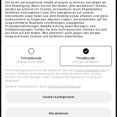
Um Ihnen personalisierte Inhalte anzeigen zu können, benötigen wir
Ihre Einwilligung. Wenn Sie auf den Button „Alle akzeptieren“ klicken,
werden wir anhand von Cookies und weiteren (auch KI-gestützten)
Verfahren Informationen über Ihre Interaktionen auf unserer
Internetseite sowie Daten aus dem Bestellprozess erfassen und diese
insbesondere zu folgenden Zwecken nutzen: personalisierte, auf Sie
zugeschnittene Angebote und Anzeigen, passgenaue
Produktempfehlungen, Marktforschung sowie Anzeigen- und
Inhaltsmessungen. Sollten Sie dies nicht wünschen, können Sie sich
per Klick auf den Button “Alle ablehnen” auch gegen den Einsatz
entsprechender Cookies und Verfahren entscheiden.
Firmenkunde
Privatkunde
(Preise ohne MwSt.)
(Preise mit MwSt.)
Ihre Einwilligung können Sie jederzeit über die
Cookie-Einstellungen
in
unserer Datenschutzerklärung für die Zukunft widerrufen. Zudem
können Sie Ihre Auswahl unter "Cookies konfigurieren" individuell
anpassen
Weitere Informationen siehe
Datenschutzerklärung
.
Cookies konfigurieren
Alle ablehnen