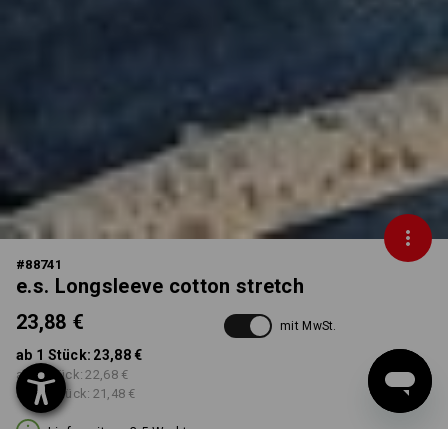
#
88741
e.s. Longsleeve cotton stretch
23,88 €
mit MwSt.
ab 1 Stück:
23,88 €
ab 3 Stück:
22,68 €
ab 10 Stück:
21,48 €
Lieferzeit ca. 3-5 Werktage