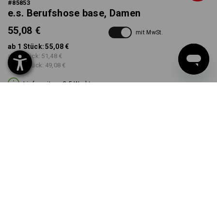
#
85853
e.s. Berufshose base, Damen
55,08 €
mit MwSt.
ab 1 Stück:
55,08 €
ab 3 Stück:
51,48 €
ab 10 Stück:
49,08 €
Lieferzeit ca. 3-5 Werktage
FARBE
GRÖSSE
36
wählen
wählen
kastanie
Mengenrabatt
ab 1 Stück
ab 3 Stück
ab 10 Stück
Ersparnis:
Ersparnis:
Ersparnis:
0
%/
Stück
7
%/
Stück
11
%/
Stück