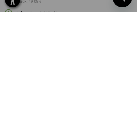
ab 10 Stück:
49,08 €
Lieferzeit ca. 3-5 Werktage
FARBE
GRÖSSE
36
wählen
wählen
weiß
Mengenrabatt
ab 1 Stück
ab 3 Stück
ab 10 Stück
Ersparnis:
Ersparnis:
Ersparnis:
0
%/
Stück
7
%/
Stück
11
%/
Stück
Stück