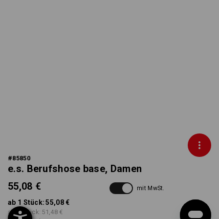
#
85850
e.s. Berufshose base, Damen
55,08 €
mit MwSt.
ab 1 Stück:
55,08 €
ab 3 Stück:
51,48 €