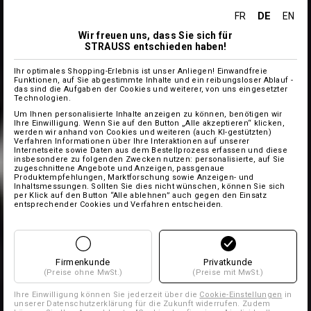
DE
FR
EN
Wir freuen uns, dass Sie sich für
STRAUSS entschieden haben!
Ihr optimales Shopping-Erlebnis ist unser Anliegen! Einwandfreie
Funktionen, auf Sie abgestimmte Inhalte und ein reibungsloser Ablauf -
das sind die Aufgaben der Cookies und weiterer, von uns eingesetzter
Technologien.
Um Ihnen personalisierte Inhalte anzeigen zu können, benötigen wir
Ihre Einwilligung. Wenn Sie auf den Button „Alle akzeptieren“ klicken,
werden wir anhand von Cookies und weiteren (auch KI-gestützten)
Verfahren Informationen über Ihre Interaktionen auf unserer
Internetseite sowie Daten aus dem Bestellprozess erfassen und diese
insbesondere zu folgenden Zwecken nutzen: personalisierte, auf Sie
zugeschnittene Angebote und Anzeigen, passgenaue
Produktempfehlungen, Marktforschung sowie Anzeigen- und
Inhaltsmessungen. Sollten Sie dies nicht wünschen, können Sie sich
per Klick auf den Button “Alle ablehnen” auch gegen den Einsatz
entsprechender Cookies und Verfahren entscheiden.
Firmenkunde
Privatkunde
(Preise ohne MwSt.)
(Preise mit MwSt.)
Ihre Einwilligung können Sie jederzeit über die
Cookie-Einstellungen
in
unserer Datenschutzerklärung für die Zukunft widerrufen. Zudem