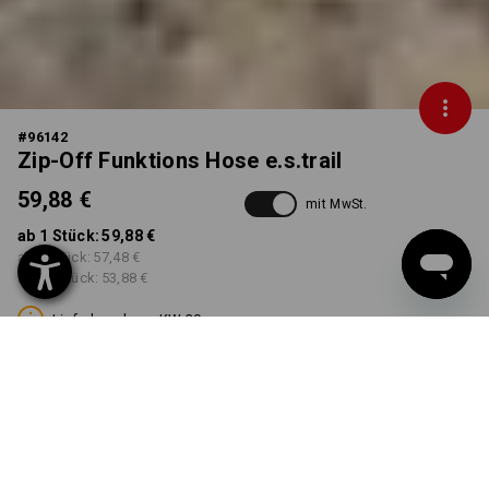
#
96142
Zip-Off Funktions Hose e.s.trail
59,88 €
mit MwSt.
ab 1 Stück:
59,88 €
ab 3 Stück:
57,48 €
ab 10 Stück:
53,88 €
Lieferbar ab ca. KW 39
FARBE
GRÖSSE
42
wählen
wählen
schwarz / anthrazit /
warnorange / warngelb