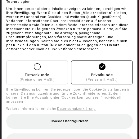
Technologien.
Um Ihnen personalisierte Inhalte anzeigen zu können, benötigen wir
Ihre Einwilligung. Wenn Sie auf den Button „Alle akzeptieren“ klicken,
werden wir anhand von Cookies und weiteren (auch KI-gestützten)
Verfahren Informationen über Ihre Interaktionen auf unserer
Internetseite sowie Daten aus dem Bestellprozess erfassen und diese
insbesondere zu folgenden Zwecken nutzen: personalisierte, auf Sie
zugeschnittene Angebote und Anzeigen, passgenaue
Produktempfehlungen, Marktforschung sowie Anzeigen- und
Inhaltsmessungen. Sollten Sie dies nicht wünschen, können Sie sich
per Klick auf den Button “Alle ablehnen” auch gegen den Einsatz
entsprechender Cookies und Verfahren entscheiden.
Firmenkunde
Privatkunde
(Preise ohne MwSt.)
(Preise mit MwSt.)
Ihre Einwilligung können Sie jederzeit über die
Cookie-Einstellungen
in
unserer Datenschutzerklärung für die Zukunft widerrufen. Zudem
können Sie Ihre Auswahl unter "Cookies konfigurieren" individuell
anpassen
Weitere Informationen siehe
Datenschutzerklärung
.
Cookies konfigurieren