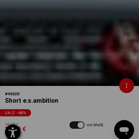
#
96320
Short e.s.ambition
SALE
-45
%
44,28 €
mit MwSt.
23,99 €